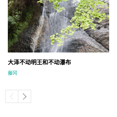
大泽不动明王和不动瀑布
藤冈