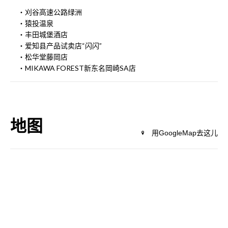
・刈谷高速公路绿洲
・猿投温泉
・丰田城堡酒店
・爱知县产品试卖店“闪闪”
・松华堂藤岡店
・MIKAWA FOREST新东名岡崎SA店
地图
用GoogleMap去这儿