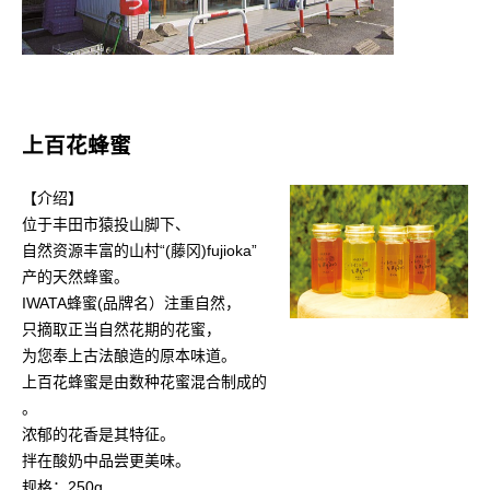
上百花蜂蜜
【介绍】
位于丰田市猿投山脚下、
自然资源丰富的山村“(藤冈)fujioka”
产的天然蜂蜜。
IWATA蜂蜜(品牌名）注重自然，
只摘取正当自然花期的花蜜，
为您奉上古法酿造的原本味道。
上百花蜂蜜是由数种花蜜混合制成的
。
浓郁的花香是其特征。
拌在酸奶中品尝更美味。
规格：250g