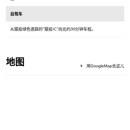
自驾车
从猿投绿色道路的“猿投IC”向北约30分钟车程。
地图
用GoogleMap去这儿