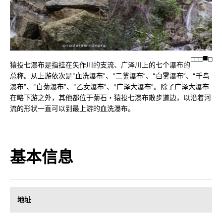
□
□
□
□
猿投七瀑布是指挂在矢作川的支流、广泽川上的七个瀑布的
总称。从上游依次是“血洗瀑布”、“二釜瀑布”、“白雾瀑布”、“千鸟
瀑布”、“白菊瀑布”、“乙女瀑布”、“广泽大瀑布”。除了广泽大瀑布
在略下游之外，其他都位于菊石・猿投七瀑布散步道边，以沿着河
流的形状一直可以到最上游的血洗瀑布。
基本信息
地址