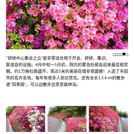
□
□
□
□
□
“研修中心集会之丘”是非常适合用于开会、研修、集训、
联谊会的设施。4月中旬～5月初，院内的雾岛杜鹃会迎来最佳观赏
期。约1万株杜鹃盛开，高达5米的美丽花墙非常震撼！入选了丰田
市的花卉名地，每年有很多人到访赏花。还有全长1.5ｋｍ的散歩
道“四季路”，可以边散步边享受森林浴。