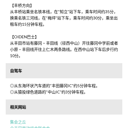
【丰桥方向】
从丰桥站乘坐名铁本线，在“知立”站下车，乘车时间约35分，
换乘名铁三河线，在“梅坪”站下车，乘车时间约30分，乘坐出
租车约15分钟车程。
【OIDEN巴士】
从丰田市站有藤冈・丰田线（径西中山）开往藤冈中学前或者
小原・丰田线开往上仁木两条路线。在西中山站下车后步行约
10分。
自驾车
◎从东海环状汽车道的“丰田藤冈IC”约5分钟车程。
◎从猿投绿色道路的“中山IC”约3分钟车程。
相关网站
集会之丘