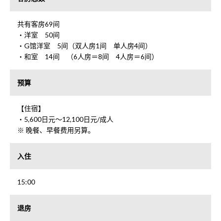
共有客房69间
・洋室 50间
・G馆洋室 5间（双人房1间 单人房4间）
・和室 14间 （6人房＝8间 4人房＝6间）
预算
【住宿】
・5,600日元～12,100日元/成人
※ 晚餐、早餐费用另算。
入住
15:00
退房