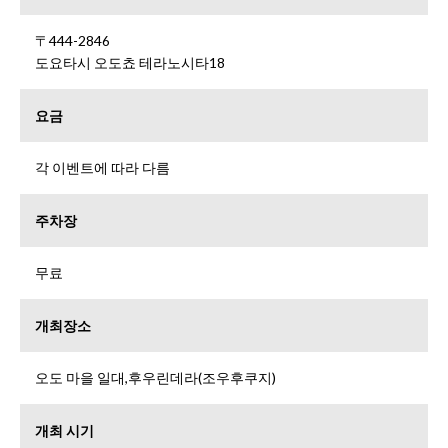
〒444-2846
도요타시 오도쵸 테라노시타18
요금
각 이벤트에 따라 다름
주차장
무료
개최장소
오도 마을 일대,후우린데라(조우후쿠지)
개최 시기