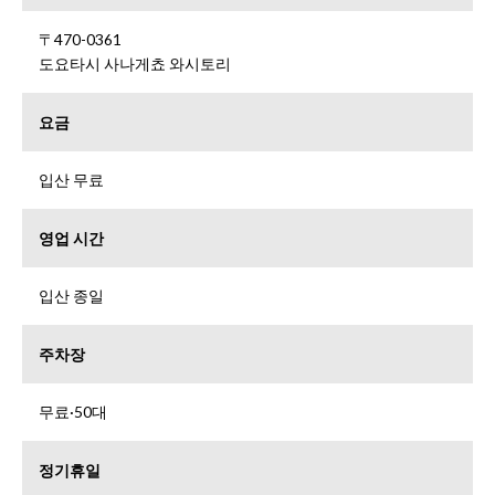
〒470-0361
도요타시 사나게쵸 와시토리
요금
입산 무료
영업 시간
입산 종일
주차장
무료·50대
정기휴일