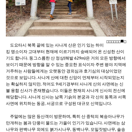
□
□
□
□
□
□
□
도요타시 북쪽 끝에 있는 사나게 산은 인기 있는 하이
킹 명소이자 고대부터 현재에 이르기까지 숭배되어 온 신성한 산이
기도 합니다. 둥그스름한 산 정상(해발 629m)은 거의 모든 방향에서
보이기 때문에 방향을 알 수 있는 중요한 표식이자 주변 평야 지역에
거주하는 사람들에게는 오랫동안 경외심과 호기심의 대상이었던
것으로 보입니다. 사나게 산에 대한 신앙이 언제부터 시작되었는지
는 확실하지 않지만, 적어도 9세기경부터 사나게 산의 사면에는 신
불 융합 신사가 존재했습니다. 이들은 현재의 사나게 신사의 전신에
해당합니다. 사나게 신사는 남쪽 기슭의 본궁과 각 산의 동쪽과 서쪽
사면에 위치하는 동궁, 서궁으로 구성된 대규모 신역입니다.
주말에는 많은 등산객이 방문하며, 특히 산 중턱의 복숭아나무가
만개하는 봄과 단풍이 물드는 가을이 인기가 있습니다. 사면에는 삼
나무와 편백나무 외에도 붉가시나무, 동백나무, 모밀잣밤나무, 솔송