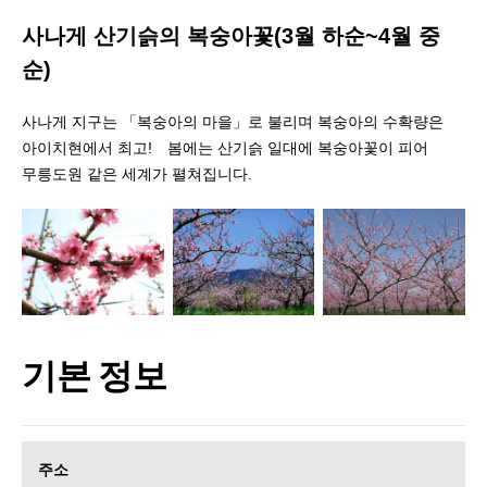
사나게 산기슭의 복숭아꽃(3월 하순~4월 중
순)
사나게 지구는 「복숭아의 마을」로 불리며 복숭아의 수확량은
아이치현에서 최고! 봄에는 산기슭 일대에 복숭아꽃이 피어
무릉도원 같은 세계가 펼쳐집니다.
기본 정보
주소