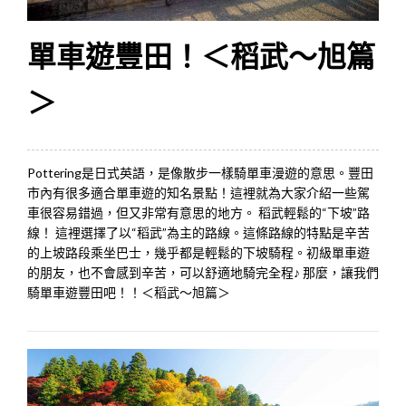
單車遊豐田！＜稻武～旭篇
＞
Pottering是日式英語，是像散步一樣騎單車漫遊的意思。豐田
市內有很多適合單車遊的知名景點！這裡就為大家介紹一些駕
車很容易錯過，但又非常有意思的地方。 稻武輕鬆的“下坡”路
線！ 這裡選擇了以“稻武”為主的路線。這條路線的特點是辛苦
的上坡路段乘坐巴士，幾乎都是輕鬆的下坡騎程。初級單車遊
的朋友，也不會感到辛苦，可以舒適地騎完全程♪ 那麼，讓我們
騎單車遊豐田吧！！＜稻武～旭篇＞