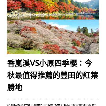
香嵐溪VS小原四季櫻：今
秋最值得推薦的豐田的紅葉
勝地
說到秋季的紅葉，豐田引以為豪的兩大勝地 “香嵐溪”和“小原”