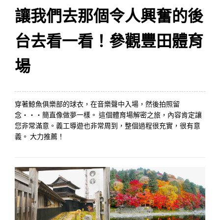
讓我們去那個令人興奮的後
台去看一看！參觀豐田體育
場
穿著鯨魚俱樂部的球衣，在音樂聲中入場，然後拍照留
念・・・簡直像做夢一樣。 這個體育場解密之旅，內容肯定讓
您非常滿意。義工導遊也非常周到，整個過程很充實，很有意
義。 大力推薦！