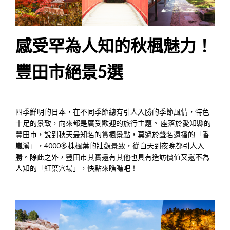
感受罕為人知的秋楓魅力！
豐田市絕景5選
四季鮮明的日本，在不同季節總有引人入勝的季節風情，特色
十足的景致，向來都是廣受歡迎的旅行主題。 座落於愛知縣的
豐田市，說到秋天最知名的賞楓景點，莫過於聲名遠播的「香
嵐溪」，4000多株楓葉的壯觀景致，從白天到夜晚都引人入
勝。除此之外，豐田市其實還有其他也具有造訪價值又還不為
人知的「紅葉穴場」，快點來瞧瞧吧！