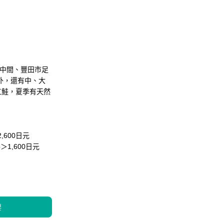
道中間、豐田市足
外，還有中、大
江鮭，夏季有天然
,600日元
1,600日元
要