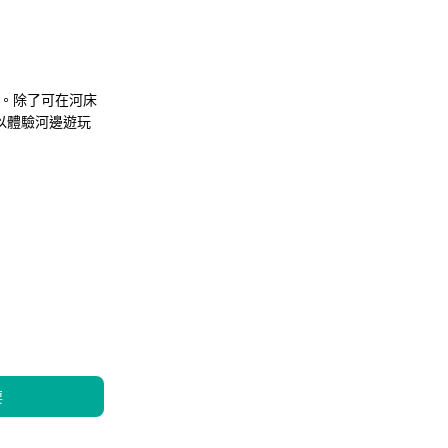
廳。除了可在河床
以體驗河邊遊玩
要