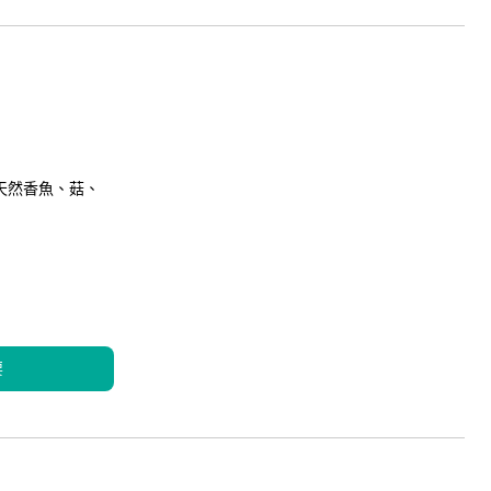
天然香魚、菇、
要