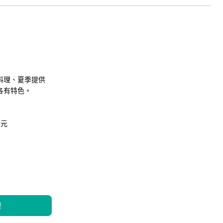
料理、夏季提供
各有特色。
0日元
要