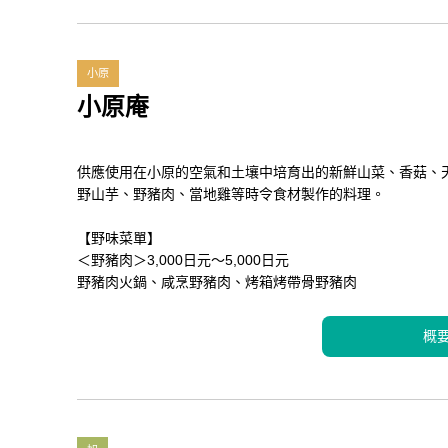
小原
小原庵
供應使用在小原的空氣和土壤中培育出的新鮮山菜、香菇、
野山芋、野豬肉、當地雞等時令食材製作的料理。
【野味菜單】
＜野豬肉＞3,000日元～5,000日元
野豬肉火鍋、咸烹野豬肉、烤箱烤帶骨野豬肉
概