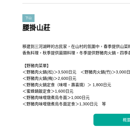
下山
腰掛山莊
移建到三河湖畔的古民家，在山村的氛圍中，春季提供山菜
香魚料理，秋季提供菌類料理，冬季提供野豬肉火鍋，四季
【野豬肉菜單】
＜野豬肉火鍋(松)＞3,500日元 ＜野豬肉火鍋(竹)＞3,00
＜野豬肉火鍋(梅)＞2,600日元
＜野豬肉火鍋定食（味噌・壽喜燒）＞ 1,800日元
＜蜜蜂鍋飯定食＞1,600日元
＜野豬肉味噌燉煮烏冬面＞1,000日元
＜野豬肉味噌燉煮烏冬面定食＞1,300日元 等
概