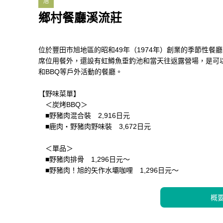
旭
鄉村餐廳溪流莊
位於豐田市旭地區的昭和49年（1974年）創業的季節性餐
席位用餐外，還設有虹鱒魚垂釣池和當天往返露營場，是可
和BBQ等戶外活動的餐廳。
【野味菜單】
＜炭烤BBQ＞
■野豬肉混合裝 2,916日元
■鹿肉・野豬肉野味裝 3,672日元
＜單品＞
■野豬肉排骨 1,296日元～
■野豬肉！旭的矢作水壩咖哩 1,296日元～
概