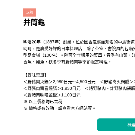
足助
井筒龜
明治20年（1887年）創業。位於因香嵐溪而知名的中馬街
助町，是廣受好評的日本料理店。除了茶室、書院風的包廂
型宴會場（100名）。除可全年通用的菜單，春季有山菜、
香魚、鰻魚，秋冬季有野豬肉等季節限定料理。
【野味菜單】
＜野豬肉火鍋＞2,980日元～4,500日元 ＜野豬肉火鍋膳＞2
＜野豬肉壽喜燒膳＞1,930日元 ＜烤野豬肉・炸野豬肉餅膳＞
＜野豬肉味噌蓋飯＞1,100日元
※ 以上價格均已含稅。
※ 價格或有改動，請查看官方網站等。
概