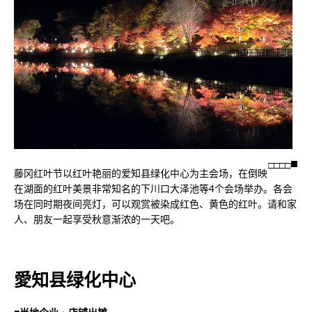
□
□
□
□
藤冈红叶节以红叶艳丽的爱知县绿化中心为主会场，在倒映
在湖面的红叶美景非常知名的下川口大泽池等4个会场举办。各会
场在同时期夜间亮灯，可以观赏被染成红色、黄色的红叶。请和家
人、朋友一起享受秋意渐浓的一天吧。
愛知县绿化中心