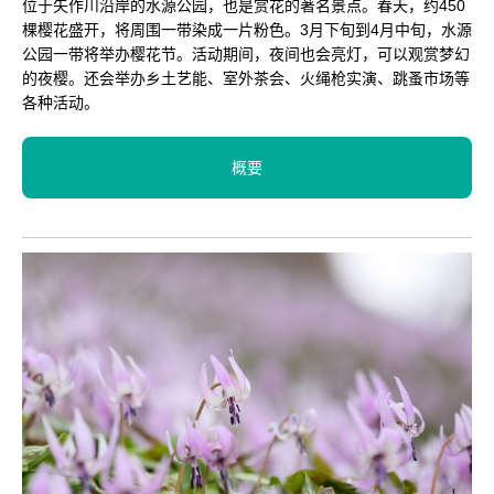
位于矢作川沿岸的水源公园，也是赏花的著名景点。春天，约450
棵樱花盛开，将周围一带染成一片粉色。3月下旬到4月中旬，水源
公园一带将举办樱花节。活动期间，夜间也会亮灯，可以观赏梦幻
的夜樱。还会举办乡土艺能、室外茶会、火绳枪实演、跳蚤市场等
各种活动。
概要