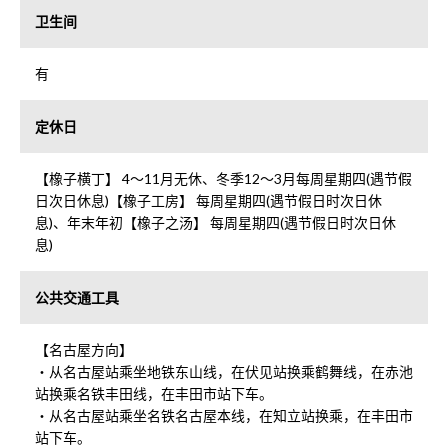
卫生间
有
定休日
【橡子横丁】 4～11月无休、冬季12～3月每周星期四(遇节假
日次日休息)【橡子工房】 每周星期四(遇节假日时次日休
息)、年末年初【橡子之汤】 每周星期四(遇节假日时次日休
息)
公共交通工具
【名古屋方向】
・从名古屋站乘坐地铁东山线，在伏见站换乘鹤舞线，在赤池
站换乘名铁丰田线，在丰田市站下车。
・从名古屋站乘坐名铁名古屋本线，在知立站换乘，在丰田市
站下车。