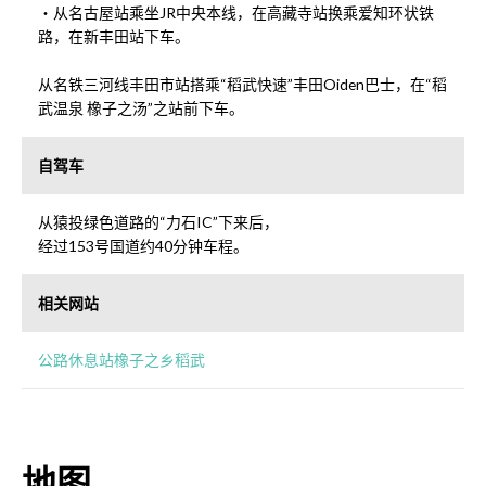
・从名古屋站乘坐JR中央本线，在高藏寺站换乘爱知环状铁
路，在新丰田站下车。
从名铁三河线丰田市站搭乘“稻武快速”丰田Oiden巴士，在“稻
武温泉 橡子之汤”之站前下车。
自驾车
从猿投绿色道路的“力石IC”下来后，
经过153号国道约40分钟车程。
相关网站
公路休息站橡子之乡稻武
地图