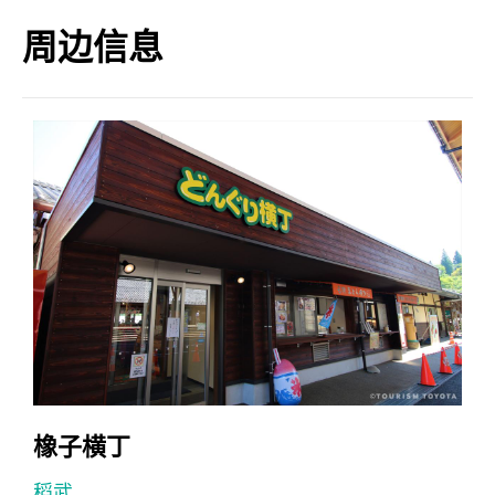
周边信息
橡子横丁
稻武