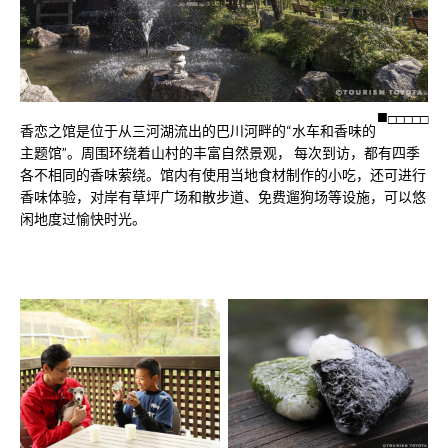
□
□
□
□
□
香恋之馆是位于从三河湖流出的巴川河畔的“水车和香味的
主题馆”。周围环绕着山村的丰富自然景观， 每次到访，都有四季
各不相同的香味萦绕。馆内有使用当地食材制作的小吃，还可进行
香味体验，对岸有草坪广场和散步道、免费遛狗场等设施，可以悠
闲地度过愉快时光。