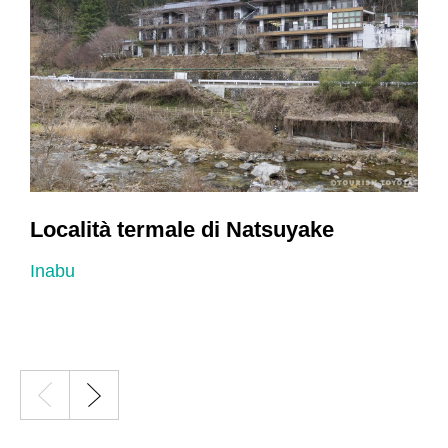
Località termale di Natsuyake
Inabu
I