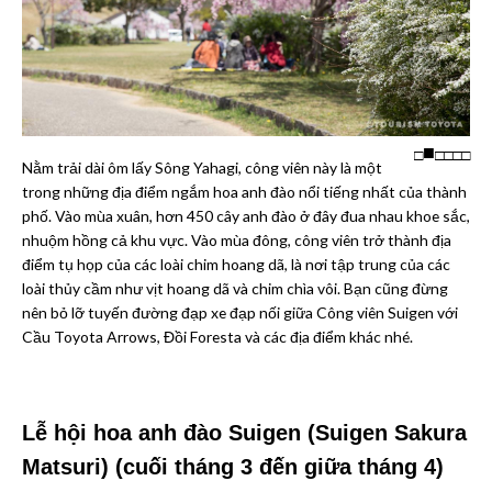
□
□
□
□
□
Nằm trải dài ôm lấy Sông Yahagi, công viên này là một
trong những địa điểm ngắm hoa anh đào nổi tiếng nhất của thành
phố. Vào mùa xuân, hơn 450 cây anh đào ở đây đua nhau khoe sắc,
nhuộm hồng cả khu vực. Vào mùa đông, công viên trở thành địa
điểm tụ họp của các loài chim hoang dã, là nơi tập trung của các
loài thủy cầm như vịt hoang dã và chim chìa vôi. Bạn cũng đừng
nên bỏ lỡ tuyến đường đạp xe đạp nối giữa Công viên Suigen với
Cầu Toyota Arrows, Đồi Foresta và các địa điểm khác nhé.
Lễ hội hoa anh đào Suigen (Suigen Sakura
Matsuri) (cuối tháng 3 đến giữa tháng 4)