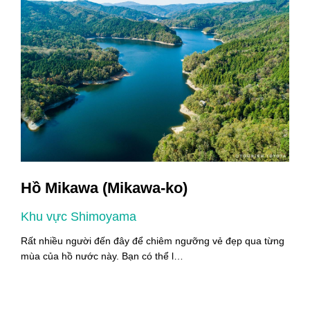
Hồ Mikawa (Mikawa-ko)
Khu vực Shimoyama
K
i
Rất nhiều người đến đây để chiêm ngưỡng vẻ đẹp qua từng
M
mùa của hồ nước này. Bạn có thể l…
n