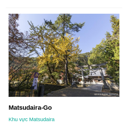
Matsudaira-Go
Khu vực Matsudaira
K