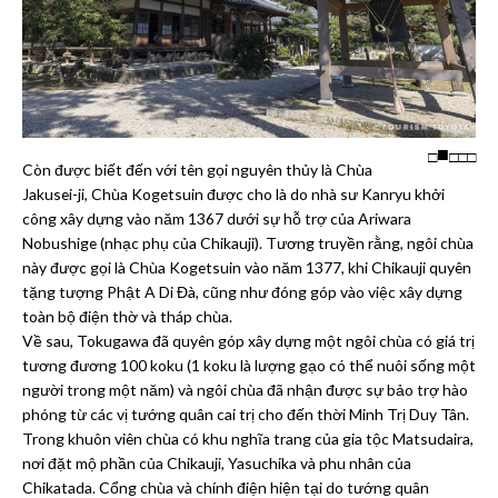
□
□
□
□
Còn được biết đến với tên gọi nguyên thủy là Chùa
Jakusei-ji, Chùa Kogetsuin được cho là do nhà sư Kanryu khởi
công xây dựng vào năm 1367 dưới sự hỗ trợ của Ariwara
Nobushige (nhạc phụ của Chikauji). Tương truyền rằng, ngôi chùa
này được gọi là Chùa Kogetsuin vào năm 1377, khi Chikauji quyên
tặng tượng Phật A Di Đà, cũng như đóng góp vào việc xây dựng
toàn bộ điện thờ và tháp chùa.
Về sau, Tokugawa đã quyên góp xây dựng một ngôi chùa có giá trị
tương đương 100 koku (1 koku là lượng gạo có thể nuôi sống một
người trong một năm) và ngôi chùa đã nhận được sự bảo trợ hào
phóng từ các vị tướng quân cai trị cho đến thời Minh Trị Duy Tân.
Trong khuôn viên chùa có khu nghĩa trang của gia tộc Matsudaira,
nơi đặt mộ phần của Chikauji, Yasuchika và phu nhân của
Chikatada. Cổng chùa và chính điện hiện tại do tướng quân