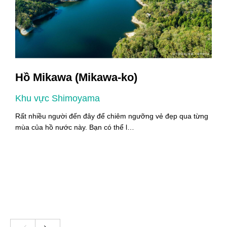
Hồ Mikawa (Mikawa-ko)
Khu vực Shimoyama
K
i
Rất nhiều người đến đây để chiêm ngưỡng vẻ đẹp qua từng
M
mùa của hồ nước này. Bạn có thể l…
n