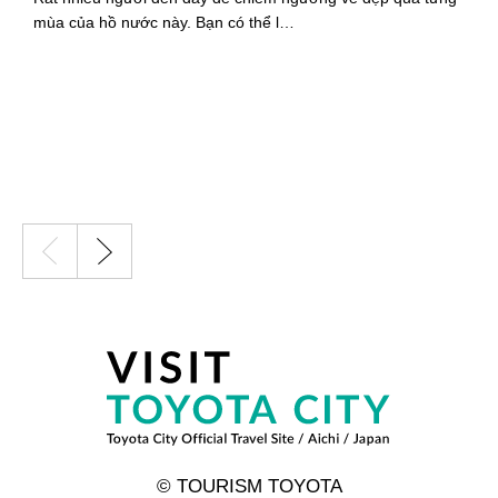
mùa của hồ nước này. Bạn có thể l…
n
© TOURISM TOYOTA