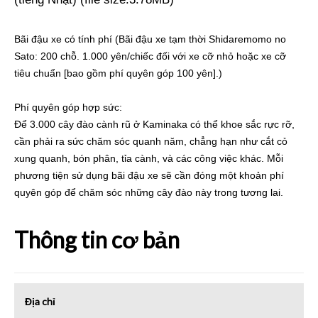
Bãi đậu xe có tính phí (Bãi đậu xe tạm thời Shidaremomo no
Sato: 200 chỗ. 1.000 yên/chiếc đối với xe cỡ nhỏ hoặc xe cỡ
tiêu chuẩn [bao gồm phí quyên góp 100 yên].)
Phí quyên góp hợp sức:
Để 3.000 cây đào cành rũ ở Kaminaka có thể khoe sắc rực rỡ,
cần phải ra sức chăm sóc quanh năm, chẳng hạn như cắt cỏ
xung quanh, bón phân, tỉa cành, và các công việc khác. Mỗi
phương tiện sử dụng bãi đậu xe sẽ cần đóng một khoản phí
quyên góp để chăm sóc những cây đào này trong tương lai.
Thông tin cơ bản
Địa chỉ