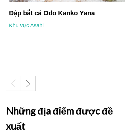
Đập bắt cá Odo Kanko Yana
Khu vực Asahi
K
Những địa điểm được đề
xuất