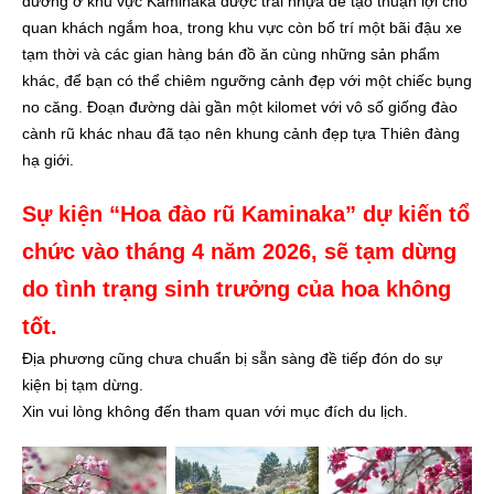
đường ở khu vực Kaminaka được trải nhựa để tạo thuận lợi cho
quan khách ngắm hoa, trong khu vực còn bố trí một bãi đậu xe
tạm thời và các gian hàng bán đồ ăn cùng những sản phẩm
khác, để bạn có thể chiêm ngưỡng cảnh đẹp với một chiếc bụng
no căng. Đoạn đường dài gần một kilomet với vô số giống đào
cành rũ khác nhau đã tạo nên khung cảnh đẹp tựa Thiên đàng
hạ giới.
Sự kiện “Hoa đào rũ Kaminaka” dự kiến tổ
chức vào tháng 4 năm 2026, sẽ tạm dừng
do tình trạng sinh trưởng của hoa không
tốt.
Địa phương cũng chưa chuẩn bị sẵn sàng đề tiếp đón do sự
kiện bị tạm dừng.
Xin vui lòng không đến tham quan với mục đích du lịch.