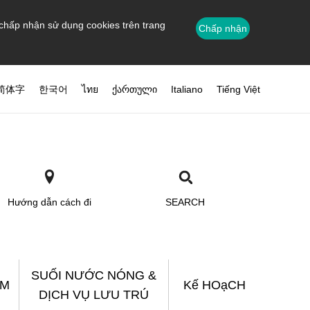
 chấp nhận sử dụng cookies trên trang
Chấp nhận
简体字
한국어
ไทย
ქართული
Italiano
Tiếng Việt
Hướng dẫn cách đi
SEARCH
SUỐI NƯỚC NÓNG &
ẮM
Kế HOạCH
DỊCH VỤ LƯU TRÚ