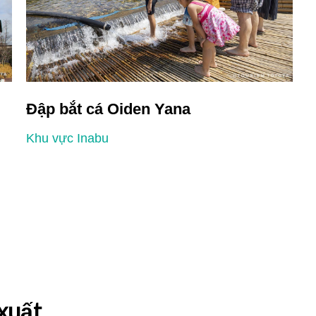
Đập bắt cá Oiden Yana
A
Khu vực Inabu
K
xuất