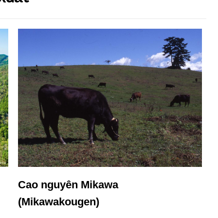
Cao nguyên Mikawa
H
(Mikawakougen)
K