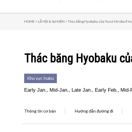
HOME >
Lễ HộI & Sự KIệN >
Thác băng Hyobaku của Yusui Hiroba ở In
Thác băng Hyobaku của
Khu vực Inabu
Early Jan., Mid-Jan., Late Jan., Early Feb., Mid-
Thông tin cơ bản
Hướng dẫn đường đi