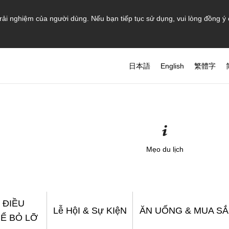
rải nghiệm của người dùng. Nếu bạn tiếp tục sử dụng, vui lòng đồng ý
日本語
English
繁體字
Mẹo du lịch
 ĐIỀU
Lễ HộI & Sự KIệN
ĂN UỐNG & MUA S
Ể BỎ LỠ