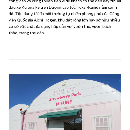
công viên vô cùng thuận tiện vì du khách có thể đến đây từ Bãi
đậu xe Kuragaike trên Đường cao tốc Tokai-Kanjo nằm cạnh
đó. Tận dụng tối đa môi trường tự nhiên phong phú của Công
viên Quốc gia Aichi-Kogen, khu đất rộng lớn này sở hữu nhiều
cơ sở vật chất đa dạng hấp dẫn với vườn thú, vườn bách
thảo, trang trại dàn...