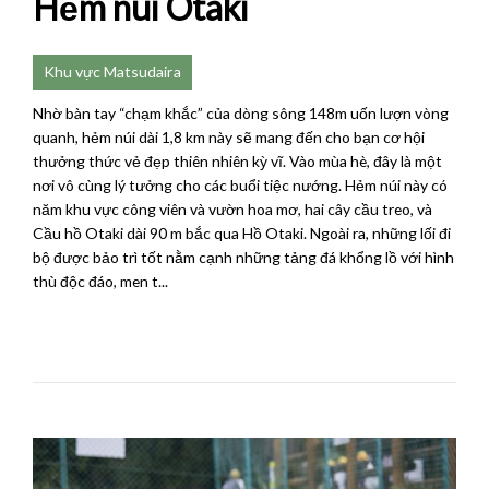
Hẻm núi Otaki
Khu vực Matsudaira
Nhờ bàn tay “chạm khắc” của dòng sông 148m uốn lượn vòng
quanh, hẻm núi dài 1,8 km này sẽ mang đến cho bạn cơ hội
thưởng thức vẻ đẹp thiên nhiên kỳ vĩ. Vào mùa hè, đây là một
nơi vô cùng lý tưởng cho các buổi tiệc nướng. Hẻm núi này có
năm khu vực công viên và vườn hoa mơ, hai cây cầu treo, và
Cầu hồ Otaki dài 90 m bắc qua Hồ Otaki. Ngoài ra, những lối đi
bộ được bảo trì tốt nằm cạnh những tảng đá khổng lồ với hình
thù độc đáo, men t...