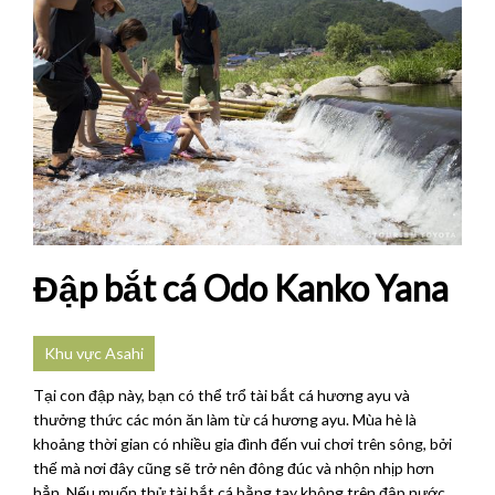
Đập bắt cá Odo Kanko Yana
Khu vực Asahi
Tại con đập này, bạn có thể trổ tài bắt cá hương ayu và
thưởng thức các món ăn làm từ cá hương ayu. Mùa hè là
khoảng thời gian có nhiều gia đình đến vui chơi trên sông, bởi
thế mà nơi đây cũng sẽ trở nên đông đúc và nhộn nhịp hơn
hẳn. Nếu muốn thử tài bắt cá bằng tay không trên đập nước