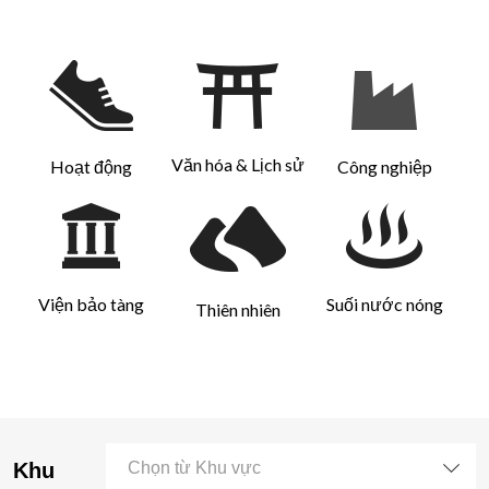
Văn hóa & Lịch sử
Hoạt động
Công nghiệp
Viện bảo tàng
Suối nước nóng
Thiên nhiên
Khu
Chọn từ Khu vực