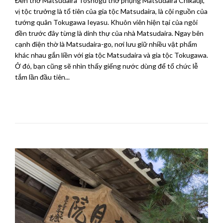
Đền thờ Matsudaira Toshogu thờ phụng Matsudaira Chikauji,
vị tộc trưởng là tổ tiên của gia tộc Matsudaira, là cội nguồn của
tướng quân Tokugawa Ieyasu. Khuôn viên hiện tại của ngôi
đền trước đây từng là dinh thự của nhà Matsudaira. Ngay bên
cạnh điện thờ là Matsudaira-go, nơi lưu giữ nhiều vật phẩm
khác nhau gắn liền với gia tộc Matsudaira và gia tộc Tokugawa.
Ở đó, bạn cũng sẽ nhìn thấy giếng nước dùng để tổ chức lễ
tắm lần đầu tiên...