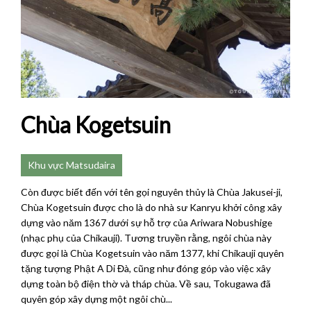
Chùa Kogetsuin
Khu vực Matsudaira
Còn được biết đến với tên gọi nguyên thủy là Chùa Jakusei-ji,
Chùa Kogetsuin được cho là do nhà sư Kanryu khởi công xây
dựng vào năm 1367 dưới sự hỗ trợ của Ariwara Nobushige
(nhạc phụ của Chikauji). Tương truyền rằng, ngôi chùa này
được gọi là Chùa Kogetsuin vào năm 1377, khi Chikauji quyên
tặng tượng Phật A Di Đà, cũng như đóng góp vào việc xây
dựng toàn bộ điện thờ và tháp chùa. Về sau, Tokugawa đã
quyên góp xây dựng một ngôi chù...