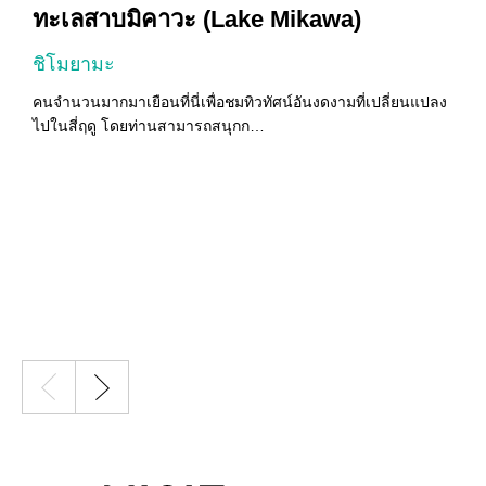
ทะเลสาบมิคาวะ (Lake Mikawa)
ชิโมยามะ
คนจำนวนมากมาเยือนที่นี่เพื่อชมทิวทัศน์อันงดงามที่เปลี่ยนแปลง
ค
ไปในสี่ฤดู โดยท่านสามารถสนุกก…
ส