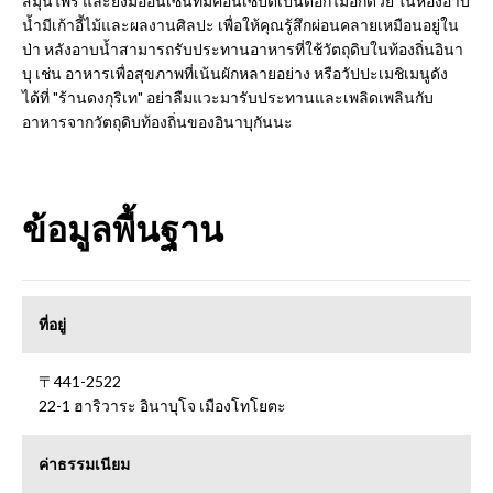
สมุนไพร และยังมีออนเซ็นที่มีคอนเซ็ปต์เป็นดอกไม้อีกด้วย ในห้องอาบ
น้ำมีเก้าอี้ไม้และผลงานศิลปะ เพื่อให้คุณรู้สึกผ่อนคลายเหมือนอยู่ใน
ป่า หลังอาบน้ำสามารถรับประทานอาหารที่ใช้วัตถุดิบในท้องถิ่นอินา
บุ เช่น อาหารเพื่อสุขภาพที่เน้นผักหลายอย่าง หรือวัปปะเมชิเมนูดัง
ได้ที่ "ร้านดงกุริเท" อย่าลืมแวะมารับประทานและเพลิดเพลินกับ
อาหารจากวัตถุดิบท้องถิ่นของอินาบุกันนะ
ข้อมูลพื้นฐาน
ที่อยู่
〒441-2522
22-1 ฮาริวาระ อินาบุโจ เมืองโทโยตะ
ค่าธรรมเนียม