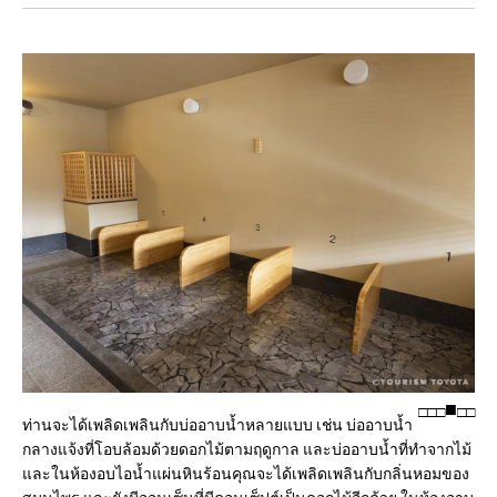
□
□
□
□
□
ท่านจะได้เพลิดเพลินกับบ่ออาบน้ำหลายแบบ เช่น บ่ออาบน้ำ
กลางแจ้งที่โอบล้อมด้วยดอกไม้ตามฤดูกาล และบ่ออาบน้ำที่ทำจากไม้
และในห้องอบไอน้ำแผ่นหินร้อนคุณจะได้เพลิดเพลินกับกลิ่นหอมของ