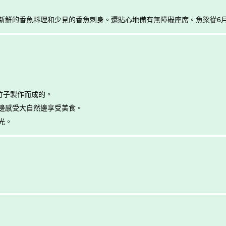
新鮮的香魚料理和少見的香魚刺身。還貼心地備有無障礙座席。魚梁從6月
竹子製作而成的。
邊感受大自然邊享受美食。
光。