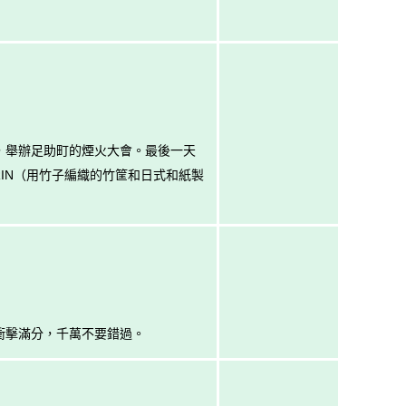
日，舉辦足助町的煙火大會。最後一天
RIN（用竹子編織的竹筐和日式和紙製
衝擊滿分，千萬不要錯過。