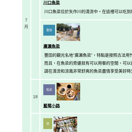
川口魚梁
川口魚梁位於矢作川的清流中。在這裡可以吃到
7
月
豐田
廣瀨魚梁
豐田的觀光名地“廣瀨魚梁”，特點是按照古法用
而且，在魚梁的旁邊就有可以用餐的空間，可以
請在清流和涼風非常舒爽的魚梁盡情享受美好時
稻武
18
藍莓小路
旭