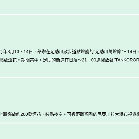
年8月13、14日，舉辦在足助川散步道點燈籠的“足助川萬燈節”。14
放煙花。期間當中，足助的街道在日落～21：00還擺放著“TANKORO
上將燃放約200發煙花，裝點夜空。可近距離觀看的尼亞加拉大瀑布視覺