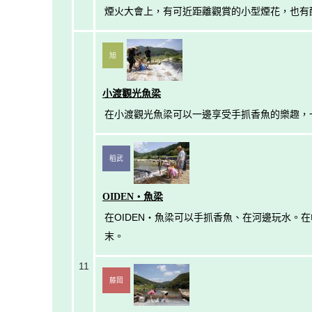
煙火大會上，有可近距離觀賞的小型煙花，也有
旭
小渡觀光魚梁
在小渡觀光魚梁可以一邊享受手抓香魚的樂趣，
稻武
OIDEN・魚梁
在OIDEN・魚梁可以手抓香魚、在河邊玩水。
末。
11
藤岡