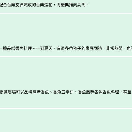
配合音樂旋律燃放的音樂煙花，將慶典推向高潮。
一邊品嚐香魚料理。一到夏天，有很多帶孩子的家庭到訪，非常熱鬧。魚梁
在帳篷廣場可以品嚐鹽烤香魚、香魚五平餅、香魚飯等各色香魚料理，甚至