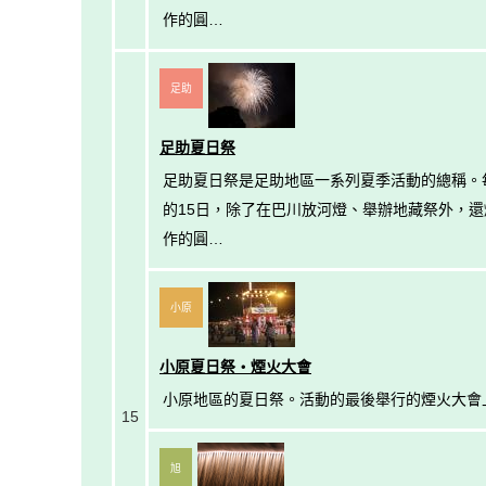
作的圓…
足助
足助夏日祭
足助夏日祭是足助地區一系列夏季活動的總稱。每
的15日，除了在巴川放河燈、舉辦地藏祭外，還燃
作的圓…
小原
小原夏日祭・煙火大會
小原地區的夏日祭。活動的最後舉行的煙火大會
15
旭