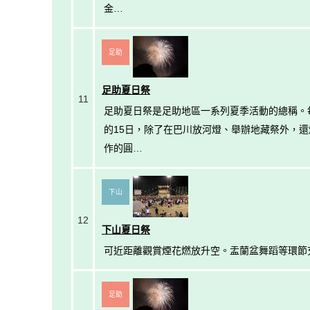
金…
足助
足助夏日祭
11
足助夏日祭是足助地區一系列夏季活動的總稱。每
的15日，除了在巴川放河燈、舉辦地藏祭外，還燃
作的圓…
下山
12
下山夏日祭
可近距離觀賞煙花燃放升空。盂蘭盆舞蹈等環節
足助