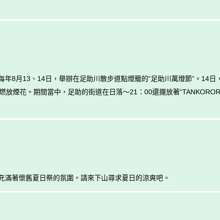
年8月13、14日，舉辦在足助川散步道點燈籠的“足助川萬燈節”。14
放煙花。期間當中，足助的街道在日落～21：00還擺放著“TANKORO
充滿著懷舊夏日祭的氛圍。請來下山尋求夏日的涼爽吧。