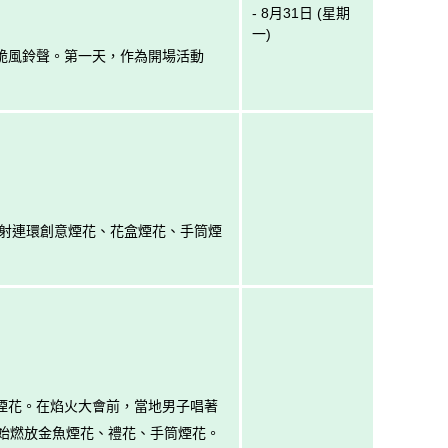
- 8月31日 (星期
一)
清脆風鈴聲。第一天，作為開場活動
速射連環創意煙花、花盒煙花、手筒煙
魚煙花。在焰火大會前，當地男子唱著
開始燃放金魚煙花、禮花、手筒煙花。