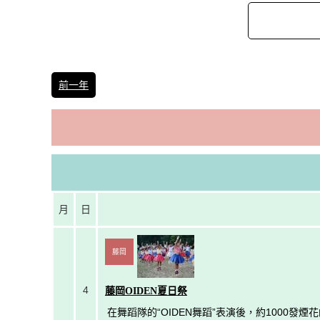
前一年
月
日
藤岡
4
藤岡OIDEN夏日祭
在舞蹈隊的“OIDEN舞蹈”表演後，約1000發煙