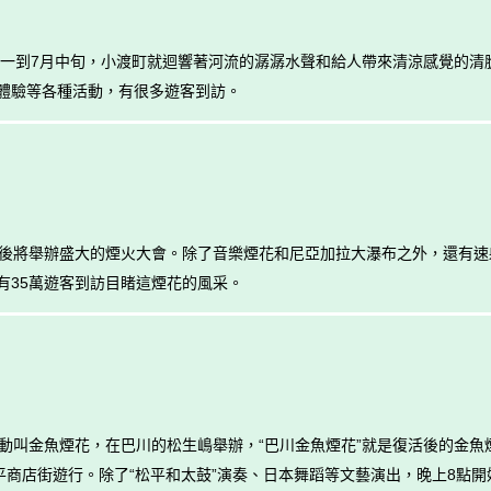
每年一到7月中旬，小渡町就迴響著河流的潺潺水聲和給人帶來清涼感覺的
體驗等各種活動，有很多遊客到訪。
的最後將舉辦盛大的煙火大會。除了音樂煙花和尼亞加拉大瀑布之外，還有
有35萬遊客到訪目睹這煙花的風采。
活動叫金魚煙花，在巴川的松生嶋舉辦，“巴川金魚煙花”就是復活後的金
平商店街遊行。除了“松平和太鼓”演奏、日本舞蹈等文藝演出，晚上8點