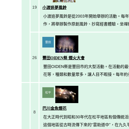
19
小渡追夢風鈴
小渡追夢風鈴是從2003年開始舉辦的活動。
作，將舉辦製作原創風鈴、抄寫經書體驗・坐禪
豐田
26
豐田OIDEN祭 煙火大會
豐田OIDEN祭是豐田市的大型活動。在活動
花等，種類和數量眾多，讓人目不暇接。每年約
松平
巴川金魚煙花
8
在大正時代到昭和30年代在松平地區有個傳統
這個地區從古時流傳下來的“雲助道中”，在九久