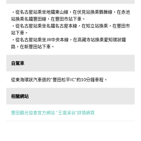
・從名古屋站乘坐地鐵東山線，在伏見站換乘鶴舞線，在赤池
站換乘名鐵豐田線，在豐田市站下車。
・從名古屋站乘坐名鐵名古屋本線，在知立站換乘，在豐田市
站下車。
・從名古屋站乘坐JR中央本線，在高藏寺站換乘愛知環狀鐵
路，在新豐田站下車。
自駕車
從東海環狀汽車道的“豐田松平IC”約10分鐘車程。
相關網站
豐田觀光協會官方網站 “王瀧溪谷”詳情網頁