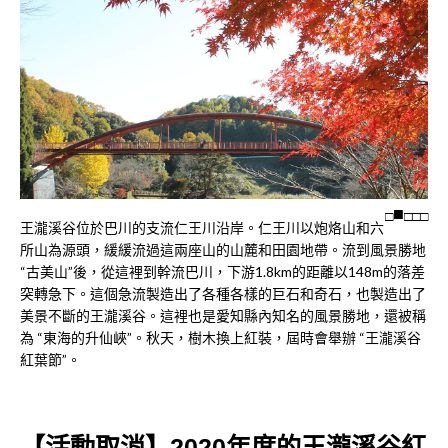
□
□
□
□
王瀧溪谷位於巴川的支流仁王川沿岸。仁王川以炮烙山和六
所山為源頭，緩緩流過這兩座山的山麓和田園地帶。流到風景勝地
“古美山”後，從這裡到幹流巴川，下游1.8km的距離以148m的落差
突轉急下。這個急流製造出了各種各樣的巨石和奇石，也製造出了
美景不斷的王瀧溪谷。這裡也是愛知縣內知名的風景勝地，還被稱
為 “東海的升仙峽”。秋天，樹木換上紅裝，屆時會舉辦 “王瀧溪谷
紅葉節”。
【活動取消】2020年度的王瀧溪谷紅