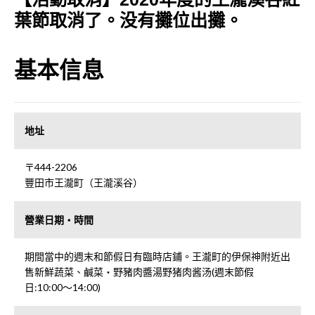
葉節取消了。没有攤位出攤。
基本信息
地址
〒444-2206
豐田市王瀧町（王瀧溪谷）
營業日期・時間
期間當中的週末和節假日有臨時店鋪。王瀧町的伊保神附近出
售新鮮蔬菜、鹹菜・野豬肉醬湯野猪肉酱汤(週末節假
日:10:00～14:00)