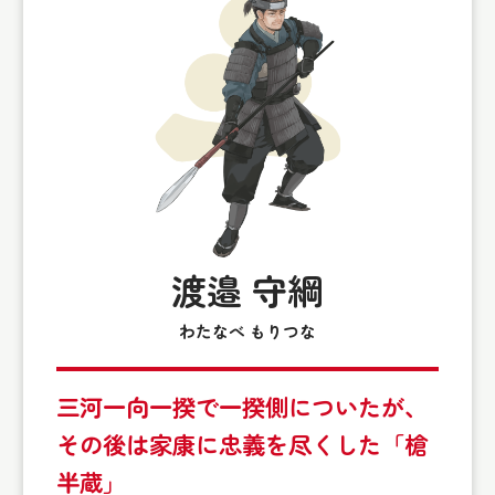
渡邉 守綱
わたなべ もりつな
三河一向一揆で一揆側についたが、
その後は家康に忠義を尽くした「槍
半蔵」