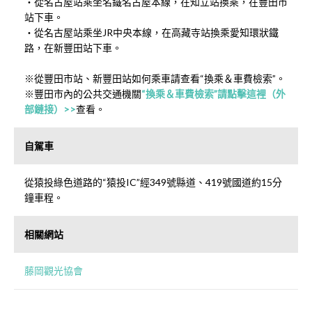
・從名古屋站乘坐名鐵名古屋本線，在知立站換乘，在豐田市
站下車。
・從名古屋站乘坐JR中央本線，在高藏寺站換乘愛知環狀鐵
路，在新豐田站下車。
※從豐田市站、新豐田站如何乘車請查看“換乘＆車費檢索”。
※豐田市內的公共交通機關
“換乘＆車費檢索”請點擊這裡（外
部鏈接）>>
查看。
自駕車
從猿投綠色道路的“猿投IC”經349號縣道、419號國道約15分
鐘車程。
相關網站
藤岡觀光協會