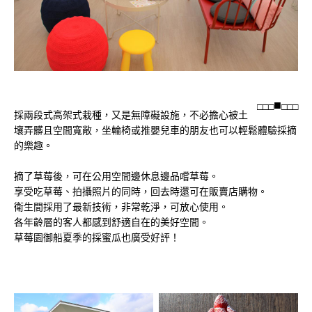
□
□
□
□
□
□
採兩段式高架式栽種，又是無障礙設施，不必擔心被土
壤弄髒且空間寬敞，坐輪椅或推嬰兒車的朋友也可以輕鬆體驗採摘
的樂趣。
摘了草莓後，可在公用空間邊休息邊品嚐草莓。
享受吃草莓、拍攝照片的同時，回去時還可在販賣店購物。
衛生間採用了最新技術，非常乾淨，可放心使用。
各年齡層的客人都感到舒適自在的美好空間。
草莓園御船夏季的採蜜瓜也廣受好評！