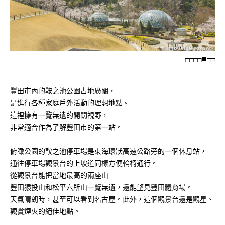
□
□
□
□
□
□
豐田市內的鞍之池公園占地廣闊，
是進行各種家庭戶外活動的理想地點。
這裡擁有一覽無遺的開闊視野，
非常適合作為了解豐田市的第一站。
俯瞰公園的鞍之池停車場是東海環狀高速公路旁的一個休息站，
通往停車場觀景台的上坡道同樣方便輪椅通行。
從觀景台能把當地最高的兩座山——
豐田猿投山和松平六所山一覽無遺，還能望見豐田體育場。
天氣晴朗時，甚至可以看到名古屋。此外，這個觀景台還是觀星、
觀賞煙火的絕佳地點。