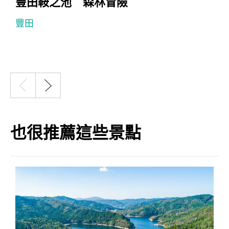
豐田鞍之池 森林冒險
豐田
也很推薦這些景點