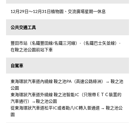
12月29日～12月31日植物園、交流廣場星期一休息
公共交通工具
豐田市站（名鐵豐田線/名鐵三河線）-（名鐵巴士矢並線）-
在鞍之池公園前站下車
自駕車
東海環狀汽車道內繞線 鞍之池PA（高速公路綠洲）→ 鞍之池
公園
東海環狀汽車道外繞線 鞍之池智能IC（只限帶ＥＴＣ裝置的
汽車通行）→鞍之池公園
從東海環狀汽車道松平IC或者勘八IC轉入普通道 → 鞍之池公
園