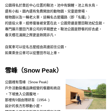
公園得名於靠近中心位置的鞍池，池中有錦鯉，池上有水鳥，
還有小船。園內還有免費開放的動物園、兒童遊樂場、
植物園以及一輛老火車，這輛名古屋鐵路（即「名鐵」）
的退役火車，經修復後被安置在此。公園旁邊是豐田鞍池紀念館，
專門展示豐田汽車公司的早期歷史。鞍池公園是野餐的好去處，
春天櫻花滿開之際更是熱鬧非凡。
自駕車可以從名古屋經由高速前往公園，
如果乘坐公車可以從豐田市站上車。
雪峰（Snow Peak）
公園裡有雪峰（Snow Peak）
戶外活動裝備品牌經營的餐廳和商店
。下坡進入公園腹地，
那裡有5個由隈研吾（1954- )
設計的長方形移動小屋。