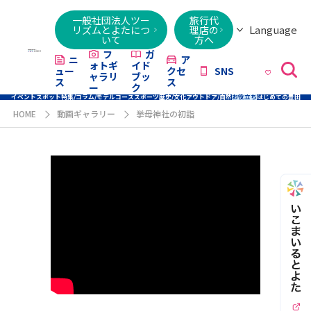
一般社団法人ツー
旅行代
Language
リズムとよたにつ
理店の
いて
方へ
日本語
English
繁體字
简体字
한국어
ไทย
ქართული
Italiano
Tiếng
フ
ガ
ニ
ア
ォトギ
イド
ュー
クセ
SNS
Việt
ャラリ
ブッ
ス
ス
ー
ク
イベント
スポット
特集/コラム/モデルコース
スポーツ
歴史/文化
アウトドア/自然
お役立ち
はじめての豊田
HOME
動画ギャラリー
挙母神社の初詣