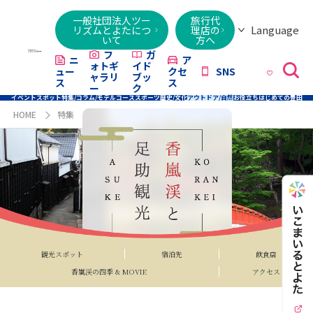
一般社団法人ツー
旅行代
Language
リズムとよたにつ
理店の
いて
方へ
日本語
English
繁體字
简体字
한국어
ไทย
ქართული
Italiano
Tiếng
フ
ガ
ニ
ア
ォトギ
イド
ュー
クセ
SNS
Việt
ャラリ
ブッ
ス
ス
ー
ク
イベント
スポット
特集/コラム/モデルコース
スポーツ
歴史/文化
アウトドア/自然
お役立ち
はじめての豊田
HOME
特集
香嵐渓と足助観光特集
観光スポット
宿泊先
飲食店
香嵐渓の四季 & MOVIE
アクセス