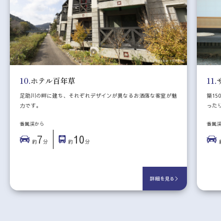
10.
ホテル百年草
11.
足助川の畔に建ち、それぞれデザインが異なるお洒落な客室が魅
築1
力です。
った
香嵐渓から
香嵐
7
10
約
分
約
分
詳細を見る＞