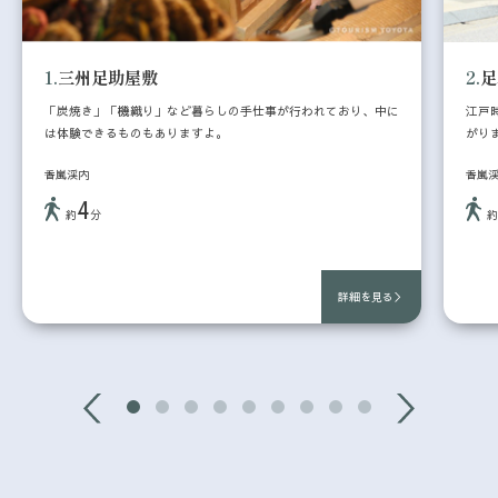
1.
三州足助屋敷
2.
足
「炭焼き」「機織り」など暮らしの手仕事が行われており、中に
江戸
は体験できるものもありますよ。
がり
香嵐渓内
香嵐
4
約
分
詳細を見る＞