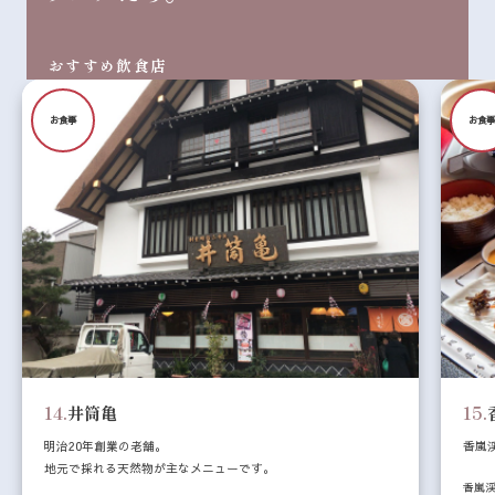
おすすめ飲食店
お食事
お食
14.
井筒亀
15.
明治20年創業の老舗。
香嵐
地元で採れる天然物が主なメニューです。
香嵐