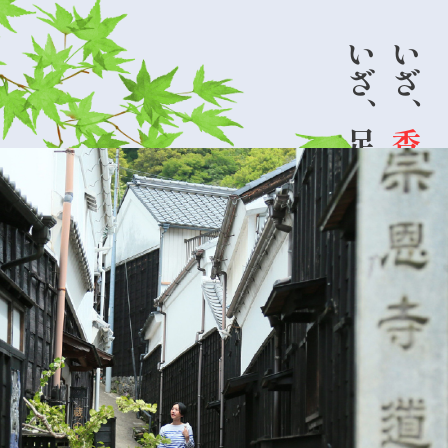
いざ、足助。
いざ、
香嵐渓。