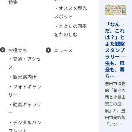
特集
・オススメ観光
スポット
「なん
・とよたの四季
だ、これ
をたのしむ
は？」と
よた観察
スタンプ
お役立ち
ニュース
ラリー ―
・交通・アクセ
虫も、風
ス
景も、暮
ら…
・観光案内所
豊田市博物
・フォトギャラ
館「養老孟
リー
司と小檜山
賢二の虫
・動画ギャラリ
展」と、豊
ー
田市美術館
・デジタルパン
「アン…
フレット