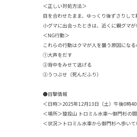
＜正しい対処方法＞
目を合わせたまま、ゆっくり後ずさりして
小グマに出会ったときは、近くに親グマが
＜NG行動＞
これらの行動はクマが人を襲う原因になる
①大声をだす
②背中をみせて逃げる
③うつぶせ（死んだふり）
●目撃情報
＜日時＞2025年12月13日（土）午後0時4
＜場所＞猿投山 トロミル水車～御門杉の
＜状況＞トロミル水車から御門杉へ歩いて