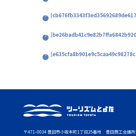
[cb676fb3343f3ed35692689de61
[be26badb41c9e82b7ffa6842b92
[e635cfa8b901e9c5caa49c98278
〒471-0034 豊田市小坂本町1丁目25番地 豊田商工会議所