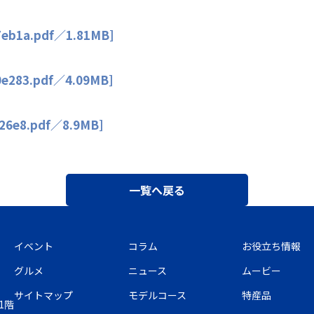
7eb1a.pdf／1.81MB]
0e283.pdf／4.09MB]
c26e8.pdf／8.9MB]
一覧へ戻る
イベント
コラム
お役立ち情報
グルメ
ニュース
ムービー
サイトマップ
モデルコース
特産品
1階