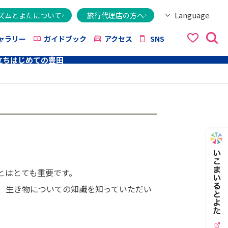
Language
ズムとよたについて
旅行代理店の方へ
日本語
English
繁體字
简体字
한국어
ไทย
ქართული
Italiano
Tiếng Việt
ャラリー
ガイドブック
アクセス
SNS
立ち
はじめての豊田
とはとても重要です。
、生き物についての知識を知っていただい