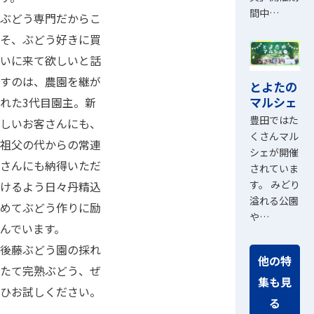
間中…
ぶどう専門だからこ
そ、ぶどう好きに買
いに来て欲しいと話
すのは、農園を継が
とよたの
マルシェ
れた3代目園主。新
豊田ではた
しいお客さんにも、
くさんマル
祖父の代からの常連
シェが開催
さんにも納得いただ
されていま
す。 みどり
けるよう日々丹精込
溢れる公園
めてぶどう作りに励
や…
んでいます。
後藤ぶどう園の採れ
他の特
たて完熟ぶどう、ぜ
集も見
ひお試しください。
る