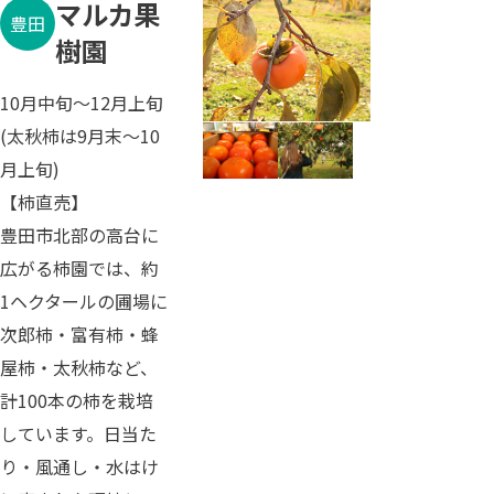
マルカ果
豊田
樹園
10月中旬～12月上旬
(太秋柿は9月末～10
月上旬)
【柿直売】
豊田市北部の高台に
広がる柿園では、約
1ヘクタールの圃場に
次郎柿・富有柿・蜂
屋柿・太秋柿など、
計100本の柿を栽培
しています。日当た
り・風通し・水はけ