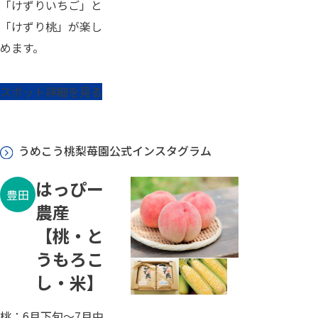
「けずりいちご」と
「けずり桃」が楽し
めます。
スポット詳細を見る
うめこう桃梨苺園公式インスタグラム
はっぴー
豊田
農産
【桃・と
うもろこ
し・米】
桃：6月下旬～7月中