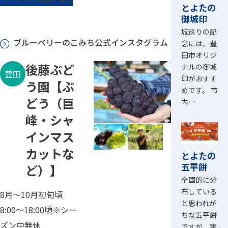
スポット詳細を見る
とよたの
御城印
城巡りの記
ブルーベリーのこみち公式インスタグラム
念には、豊
田市オリジ
後藤ぶど
ナルの御城
豊田
印がおすす
う園【ぶ
めです。 市
どう（巨
内…
峰・シャ
インマス
カットな
とよたの
五平餅
ど）】
全国的に分
布している
8月～10月初旬頃
と思われが
8:00～18:00頃※シー
ちな五平餅
ズン中無休
ですが、実