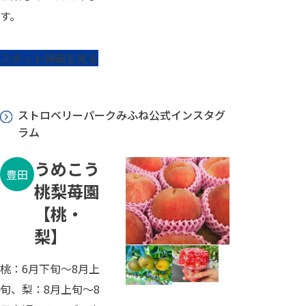
す。
スポット詳細を見る
ストロベリーパークみふね公式インスタグ
ラム
うめこう
豊田
桃梨苺園
【桃・
梨】
桃：6月下旬～8月上
旬、梨：8月上旬～8