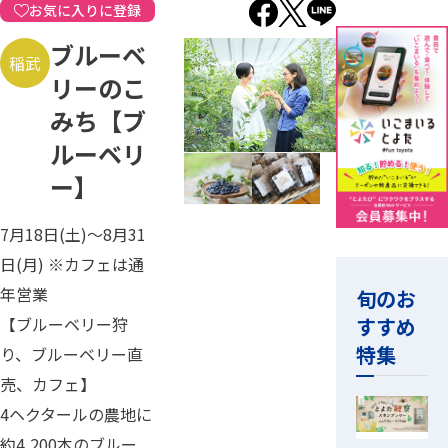
お気に入りに登録
ブルーベ
稲武
リーのこ
みち【ブ
ルーベリ
ー】
7月18日(土)～8月31
日(月) ※カフェは通
年営業
旬のお
すすめ
【ブルーベリー狩
特集
り、ブルーベリー直
売、カフェ】
4ヘクタールの農地に
約4,200本のブルー