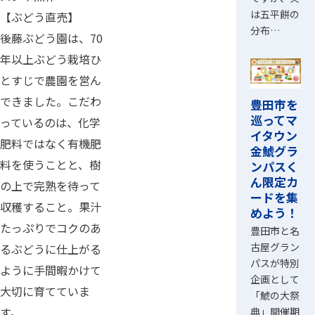
は五平餅の
【ぶどう直売】
分布…
後藤ぶどう園は、70
年以上ぶどう栽培ひ
とすじで農園を営ん
できました。こだわ
豊田市を
巡ってマ
っているのは、化学
イタウン
肥料ではなく有機肥
金鯱グラ
料を使うことと、樹
ンパスく
ん限定カ
の上で完熟を待って
ードを集
収穫すること。果汁
めよう！
たっぷりでコクのあ
豊田市と名
古屋グラン
るぶどうに仕上がる
パスが特別
ように手間暇かけて
企画として
大切に育てていま
「鯱の大祭
す。
典」開催期