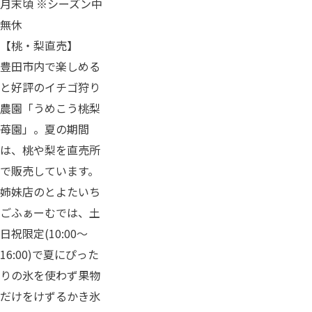
月末頃 ※シーズン中
無休
【桃・梨直売】
豊田市内で楽しめる
と好評のイチゴ狩り
農園「うめこう桃梨
苺園」。夏の期間
は、桃や梨を直売所
で販売しています。
姉妹店のとよたいち
ごふぁーむでは、土
日祝限定(10:00～
16:00)で夏にぴった
りの氷を使わず果物
だけをけずるかき氷