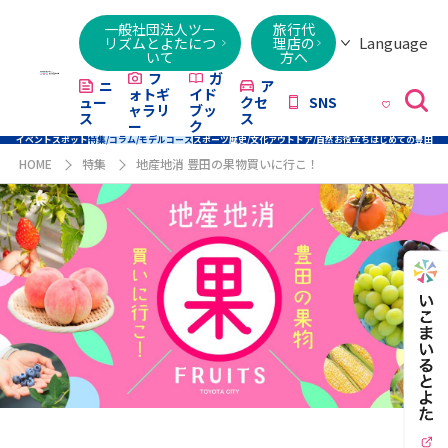
一般社団法人ツー
旅行代
Language
リズムとよたにつ
理店の
いて
方へ
日本語
English
繁體字
简体字
한국어
ไทย
ქართული
Italiano
Tiếng
フ
ガ
ニ
ア
ォトギ
イド
ュー
クセ
SNS
Việt
ャラリ
ブッ
ス
ス
ー
ク
イベント
スポット
特集/コラム/モデルコース
スポーツ
歴史/文化
アウトドア/自然
お役立ち
はじめての豊田
HOME
特集
地産地消 豊田の果物買いに行こ！