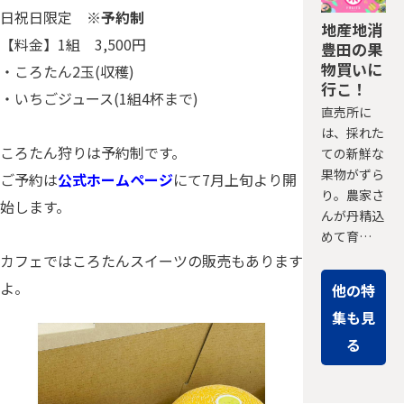
日祝日限定
※予約制
地産地消
【料金】1組 3,500円
豊田の果
物買いに
・ころたん2玉(収穫)
行こ！
・いちごジュース(1組4杯まで)
直売所に
は、採れた
ころたん狩りは予約制です。
ての新鮮な
果物がずら
ご予約は
公式ホームページ
にて7月上旬より開
り。農家さ
始します。
んが丹精込
めて育…
カフェではころたんスイーツの販売もあります
よ。
他の特
集も見
る