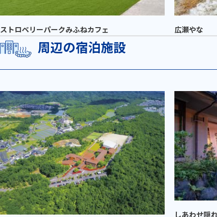
ストロベリーパークみふねカフェ
広瀬やな
周辺の宿泊施設
しあわせ隠れ