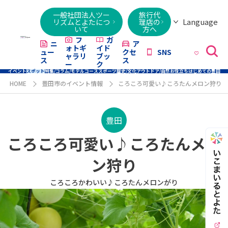
一般社団法人ツー
旅行代
Language
リズムとよたにつ
理店の
いて
方へ
日本語
English
繁體字
简体字
한국어
ไทย
ქართული
Italiano
Tiếng
フ
ガ
ニ
ア
ォトギ
イド
ュー
クセ
SNS
Việt
ャラリ
ブッ
ス
ス
ー
ク
イベント
スポット
特集/コラム/モデルコース
スポーツ
歴史/文化
アウトドア/自然
お役立ち
はじめての豊田
HOME
豊田市のイベント情報
ころころ可愛い♪ころたんメロン狩り
豊田
ころころ可愛い♪ころたんメロ
ン狩り
ころころかわいい♪ころたんメロンがり