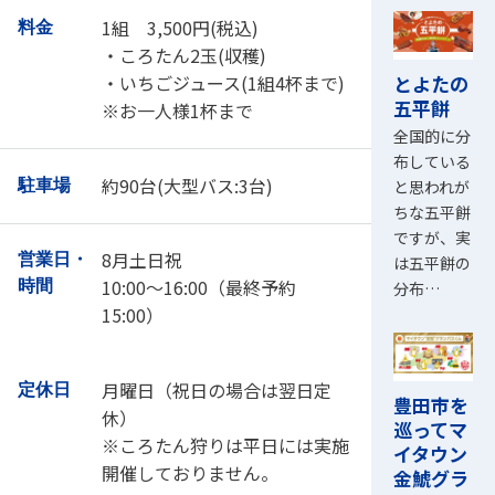
1組 3,500円(税込)
料金
・ころたん2玉(収穫)
とよたの
・いちごジュース(1組4杯まで)
五平餅
※お一人様1杯まで
全国的に分
布している
約90台(大型バス:3台)
駐車場
と思われが
ちな五平餅
ですが、実
8月土日祝
営業日・
は五平餅の
10:00～16:00（最終予約
時間
分布…
15:00）
月曜日（祝日の場合は翌日定
定休日
豊田市を
休）
巡ってマ
※ころたん狩りは平日には実施
イタウン
開催しておりません。
金鯱グラ