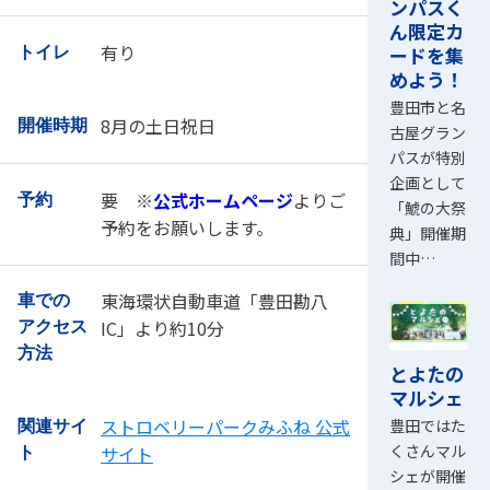
ンパスく
ん限定カ
有り
ードを集
トイレ
めよう！
豊田市と名
8月の土日祝日
開催時期
古屋グラン
パスが特別
企画として
要 ※
公式ホームページ
よりご
予約
「鯱の大祭
予約をお願いします。
典」開催期
間中…
東海環状自動車道「豊田勘八
車での
IC」より約10分
アクセス
方法
とよたの
マルシェ
ストロベリーパークみふね 公式
豊田ではた
関連サイ
くさんマル
サイト
ト
シェが開催