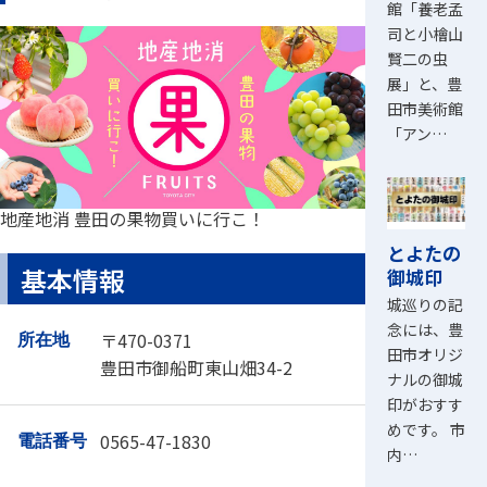
館「養老孟
司と小檜山
賢二の虫
展」と、豊
田市美術館
「アン…
地産地消 豊田の果物買いに行こ！
とよたの
基本情報
御城印
城巡りの記
念には、豊
〒470-0371
所在地
田市オリジ
豊田市御船町東山畑34-2
ナルの御城
印がおすす
めです。 市
0565-47-1830
電話番号
内…