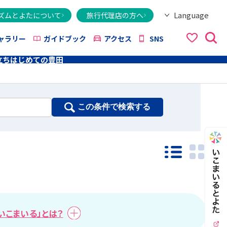
Language
ズムとよたについて
旅行代理店の方へ
日本語
English
繁體字
简体字
한국어
ไทย
ქართული
Italiano
Tiếng Việt
ャラリー
ガイドブック
アクセス
SNS
立ち
はじめての豊田
この条件で検索する
一覧モード
PHO
いこまいる」とは？