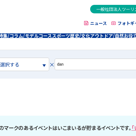
一般社団法人ツーリ
ニュース
フォトギ
特集/コラム/モデルコース
スポーツ
歴史/文化
アウトドア/自然
お役
×
を選択する
のマークのあるイベントはいこまいるが貯まるイベントです。
「