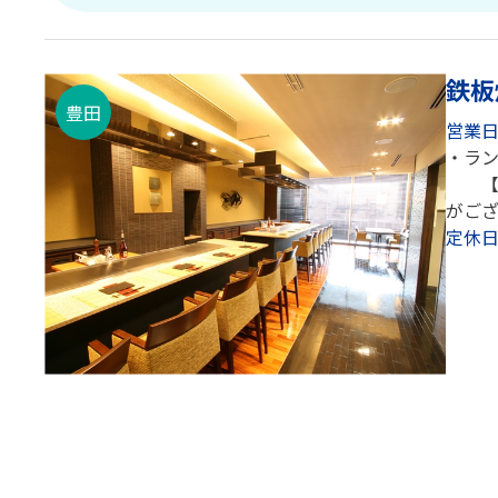
鉄板
豊田
営業
・ラン
【土日
がご
定休