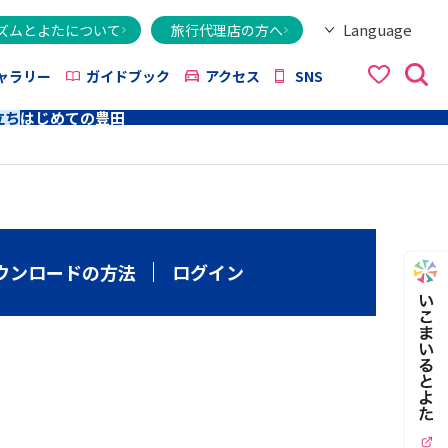
Language
ズムとよたについて
旅行代理店の方へ
日本語
English
繁體字
简体字
한국어
ไทย
ქართული
Italiano
Tiếng Việt
ャラリー
ガイドブック
アクセス
SNS
立ち
はじめての豊田
ウンロードの方法
ログイン