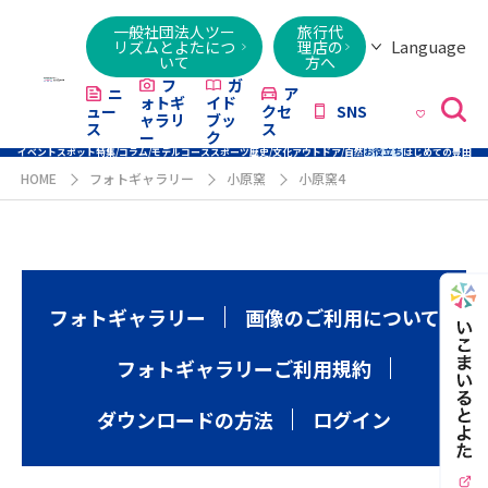
一般社団法人ツー
旅行代
Language
リズムとよたにつ
理店の
いて
方へ
日本語
English
繁體字
简体字
한국어
ไทย
ქართული
Italiano
Tiếng
フ
ガ
ニ
ア
ォトギ
イド
ュー
クセ
SNS
Việt
ャラリ
ブッ
ス
ス
ー
ク
イベント
スポット
特集/コラム/モデルコース
スポーツ
歴史/文化
アウトドア/自然
お役立ち
はじめての豊田
HOME
フォトギャラリー
小原窯
小原窯4
フォトギャラリー
画像のご利用について
フォトギャラリーご利用規約
ダウンロードの方法
ログイン