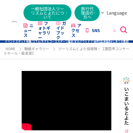
一般社団法人ツー
旅行代
Language
リズムとよたにつ
理店の
いて
方へ
日本語
English
繁體字
简体字
한국어
ไทย
ქართული
Italiano
Tiếng
フ
ガ
ニ
ア
ォトギ
イド
ュー
クセ
SNS
Việt
ャラリ
ブッ
ス
ス
ー
ク
イベント
スポット
特集/コラム/モデルコース
スポーツ
歴史/文化
アウトドア/自然
お役立ち
はじめての豊田
HOME
動画ギャラリー
ツーリズムとよた探検隊！【豊田市コンサー
トホール・能楽堂】