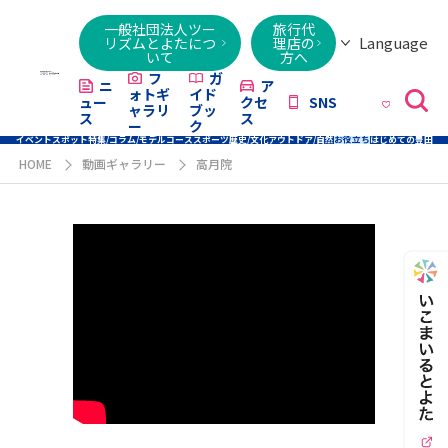
一般社団法人ツー
旅行代
Language
リズムとよたにつ
理店の
いて
方へ
日本語
English
繁體字
简体字
한국어
ไทย
ქართული
Italiano
Tiếng
フ
ガ
ニ
ア
ォトギ
イド
ュー
クセ
SNS
Việt
ャラリ
ブッ
ス
ス
ー
ク
イベント
スポット
特集/コラム/モデルコース
スポーツ
歴史/文化
アウトドア/自然
お役立ち
はじめての豊田
HOME
動画ギャラリー
高月院