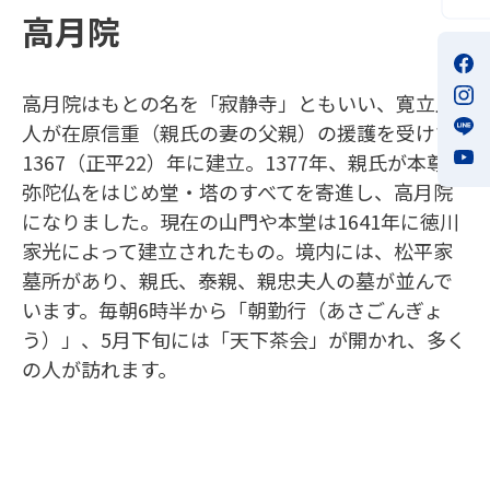
高月院
高月院はもとの名を「寂静寺」ともいい、寛立上
人が在原信重（親氏の妻の父親）の援護を受けて
1367（正平22）年に建立。1377年、親氏が本尊阿
弥陀仏をはじめ堂・塔のすべてを寄進し、高月院
になりました。現在の山門や本堂は1641年に徳川
家光によって建立されたもの。境内には、松平家
墓所があり、親氏、泰親、親忠夫人の墓が並んで
います。毎朝6時半から「朝勤行（あさごんぎょ
う）」、5月下旬には「天下茶会」が開かれ、多く
の人が訪れます。