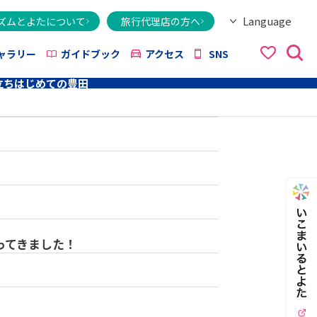
Language
ズムとよたについて
旅行代理店の方へ
日本語
English
繁體字
简体字
한국어
ไทย
ქართული
Italiano
Tiếng Việt
ャラリー
ガイドブック
アクセス
SNS
立ち
はじめての豊田
ってきました！