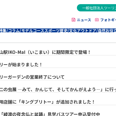
一般社団法人ツーリ
ニュース
フォトギ
特集/コラム/モデルコース
スポーツ
歴史/文化
アウトドア/自然
お役
駅IKO-MaI（いこまい）に期間限定で登場！
リーが始まりました！
リーガーデンの営業終了について
二の虫展 ―みて、かんじて、そしてかんがえよう―」に行
用店舗に「キングブリトー」が追加されました！
「綾渡の夜念仏と盆踊」見学バスツアー申込受付中