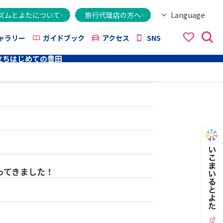
Language
ズムとよたについて
旅行代理店の方へ
日本語
English
繁體字
简体字
한국어
ไทย
ქართული
Italiano
Tiếng Việt
ャラリー
ガイドブック
アクセス
SNS
立ち
はじめての豊田
ってきました！