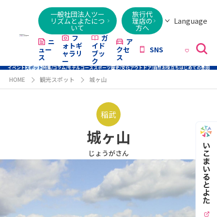
一般社団法人ツー
旅行代
Language
リズムとよたにつ
理店の
いて
方へ
日本語
English
繁體字
简体字
한국어
ไทย
ქართული
Italiano
Tiếng
フ
ガ
ニ
ア
ォトギ
イド
ュー
クセ
SNS
Việt
ャラリ
ブッ
ス
ス
ー
ク
イベント
スポット
特集/コラム/モデルコース
スポーツ
歴史/文化
アウトドア/自然
お役立ち
はじめての豊田
HOME
観光スポット
城ヶ山
稲武
城ヶ山
じょうがさん