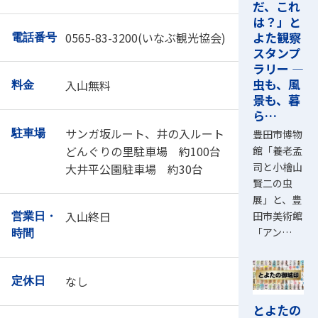
だ、これ
は？」と
よた観察
0565-83-3200(いなぶ観光協会)
電話番号
スタンプ
ラリー ―
虫も、風
入山無料
料金
景も、暮
ら…
サンガ坂ルート、井の入ルート
豊田市博物
駐車場
どんぐりの里駐車場 約100台
館「養老孟
司と小檜山
大井平公園駐車場 約30台
賢二の虫
展」と、豊
入山終日
田市美術館
営業日・
「アン…
時間
なし
定休日
とよたの