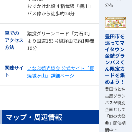
分布…
おでかけ北設 4 稲武線「横川」
バス停から徒歩約24分
猿投グリーンロード「力石IC」
車での
豊田市を
より国道153号線経由で約1時間
アクセス
巡ってマ
10分
方法
イタウン
金鯱グラ
ンパスく
いなぶ観光協会 公式サイト「夏
ん限定カ
関連サイ
ードを集
焼城ヶ山」詳細ページ
ト
めよう！
豊田市と名
古屋グラン
パスが特別
企画として
マップ・周辺情報
「鯱の大祭
典」開催期
間中…