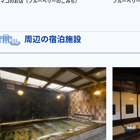
マコのお店（ブルーベリーのこみち）
ブルーベリ
周辺の宿泊施設