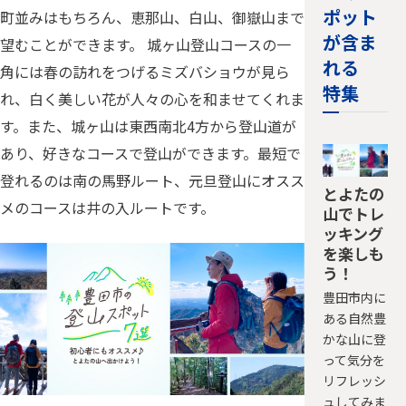
ポット
町並みはもちろん、恵那山、白山、御嶽山まで
が含ま
望むことができます。 城ヶ山登山コースの一
れる
角には春の訪れをつげるミズバショウが見ら
特集
れ、白く美しい花が人々の心を和ませてくれま
す。また、城ヶ山は東西南北4方から登山道が
あり、好きなコースで登山ができます。最短で
登れるのは南の馬野ルート、元旦登山にオスス
とよたの
メのコースは井の入ルートです。
山でトレ
ッキング
を楽しも
う！
豊田市内に
ある自然豊
かな山に登
って気分を
リフレッシ
ュしてみま