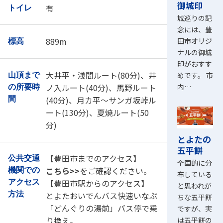
御城印
有
トイレ
城巡りの記
念には、豊
889m
田市オリジ
標高
ナルの御城
印がおすす
大井平・浅間ルート(80分)、井
めです。 市
山頂まで
ノ入ルート(40分)、馬野ルート
内…
の所要時
(40分)、月カ平～サンガ坂峠ル
間
ート(130分)、夏焼ルート(50
分)
とよたの
五平餅
【豊田市までのアクセス】
公共交通
全国的に分
こちら>>
をご確認ください。
機関での
布している
【豊田市駅からのアクセス】
アクセス
と思われが
方法
とよたおいでんバス快速いなぶ
ちな五平餅
「どんぐりの湯前」バス停で乗
ですが、実
り換え。
は五平餅の