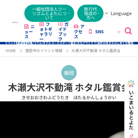
一般社団法人ツー
旅行代
Language
リズムとよたにつ
理店の
いて
方へ
日本語
English
繁體字
简体字
한국어
ไทย
ქართული
Italiano
Tiếng
フ
ガ
ニ
ア
ォトギ
イド
ュー
クセ
SNS
Việt
ャラリ
ブッ
ス
ス
ー
ク
イベント
スポット
特集/コラム/モデルコース
スポーツ
歴史/文化
アウトドア/自然
お役立ち
はじめての豊田
HOME
豊田市のイベント情報
木瀬大沢不動滝 ホタル鑑賞会
藤岡
木瀬大沢不動滝 ホタル鑑賞会
きせおおさわふどうたき ほたるかんしょうかい