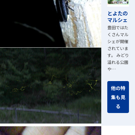
とよたの
マルシェ
豊田ではた
くさんマル
シェが開催
されていま
す。 みどり
溢れる公園
や…
他の特
集も見
る