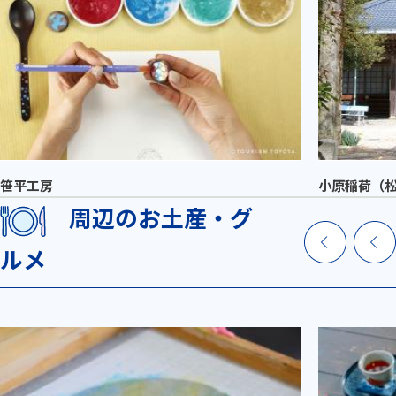
笹平工房
小原稲荷（
周辺のお土産・グ
ルメ