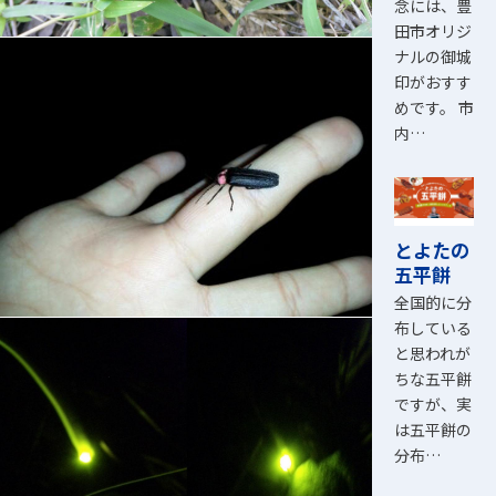
念には、豊
田市オリジ
ナルの御城
印がおすす
めです。 市
内…
とよたの
五平餅
全国的に分
布している
と思われが
ちな五平餅
ですが、実
は五平餅の
分布…