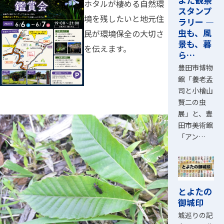
ホタルが棲める自然環
スタンプ
境を残したいと地元住
ラリー ―
虫も、風
民が環境保全の大切さ
景も、暮
を伝えます。
ら…
豊田市博物
館「養老孟
司と小檜山
賢二の虫
展」と、豊
田市美術館
「アン…
とよたの
御城印
城巡りの記