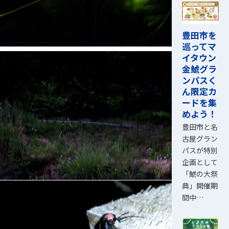
豊田市を
巡ってマ
イタウン
金鯱グラ
ンパスく
ん限定カ
ードを集
めよう！
豊田市と名
古屋グラン
パスが特別
企画として
「鯱の大祭
典」開催期
間中…