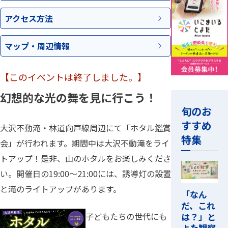
アクセス
方法
マップ・
周辺情報
【このイベントは終了しました。】
幻想的な光の舞を見に行こう！
旬のお
すすめ
大沢不動滝・林道向戸線周辺にて「ホタル鑑賞
特集
会」が行われます。期間中は大沢不動滝をライ
トアップ！是非、山のホタルをお楽しみくださ
い。開催日の19:00～21:00には、誘導灯の設置
と滝のライトアップがあります。
「なん
だ、これ
は？」と
子どもたちの世代にも
よた観察