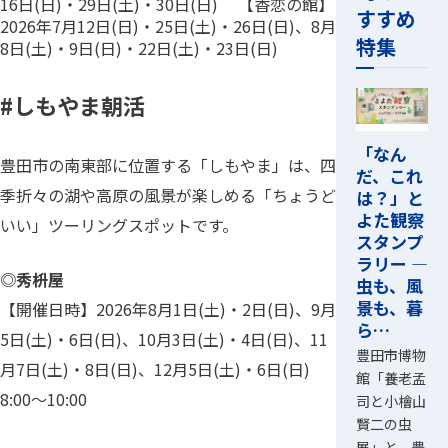
16日(日)・29日(土)・30日(日) 【香恋の館】
すすめ
2026年7月12日(日)・25日(土)・26日(日)、8月
特集
8日(土)・9日(日)・22日(土)・23日(日)
#しもやま朝活
「なん
豊田市の南東部に位置する「しもやま」は、四
だ、これ
季折々の湖や高原の風景が楽しめる「ちょうど
は？」と
よた観察
いい」ツーリングスポットです。
スタンプ
ラリー ―
◎秀枡屋
虫も、風
景も、暮
【開催日時】2026年8月1日(土)・2日(日)、9月
ら…
5日(土)・6日(日)、10月3日(土)・4日(日)、11
豊田市博物
月7日(土)・8日(日)、12月5日(土)・6日(日)
館「養老孟
8:00～10:00
司と小檜山
賢二の虫
展」と、豊