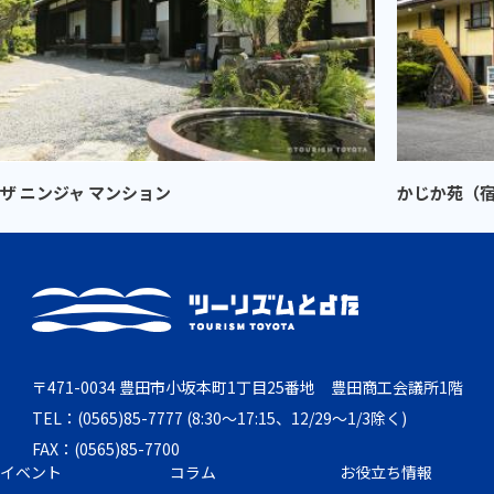
ザ ニンジャ マンション
かじか苑（
〒471-0034 豊田市小坂本町1丁目25番地 豊田商工会議所1階
TEL：(0565)85-7777 (8:30～17:15、12/29～1/3除く)
FAX：(0565)85-7700
イベント
コラム
お役立ち情報