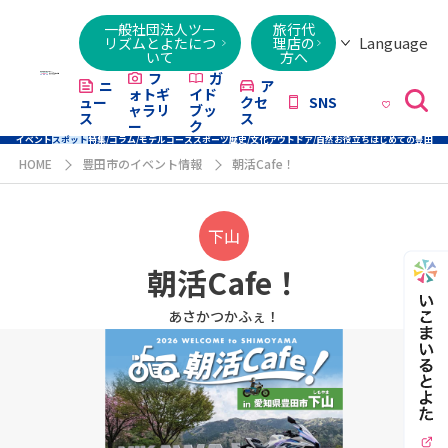
一般社団法人ツー
旅行代
Language
リズムとよたにつ
理店の
いて
方へ
日本語
English
繁體字
简体字
한국어
ไทย
ქართული
Italiano
Tiếng
フ
ガ
ニ
ア
ォトギ
イド
ュー
クセ
SNS
Việt
ャラリ
ブッ
ス
ス
ー
ク
イベント
スポット
特集/コラム/モデルコース
スポーツ
歴史/文化
アウトドア/自然
お役立ち
はじめての豊田
HOME
豊田市のイベント情報
朝活Cafe！
下山
朝活Cafe！
あさかつかふぇ！