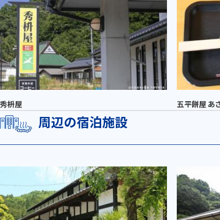
秀枡屋
五平餅屋 あ
周辺の宿泊施設