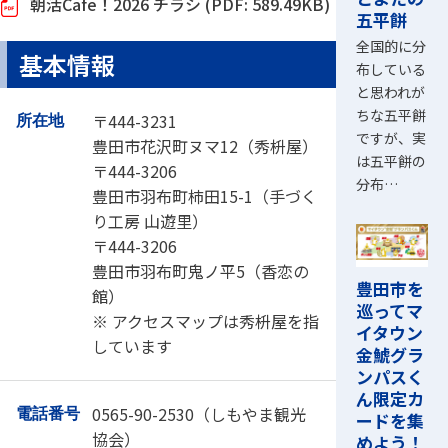
朝活Cafe！2026 チラシ (PDF: 589.49KB)
五平餅
全国的に分
基本情報
布している
と思われが
ちな五平餅
〒444-3231
所在地
ですが、実
豊田市花沢町ヌマ12（秀枡屋）
は五平餅の
〒444-3206
分布…
豊田市羽布町柿田15-1（手づく
り工房 山遊里）
〒444-3206
豊田市羽布町鬼ノ平5（香恋の
豊田市を
館）
巡ってマ
※ アクセスマップは秀枡屋を指
イタウン
しています
金鯱グラ
ンパスく
ん限定カ
0565-90-2530（しもやま観光
電話番号
ードを集
協会）
めよう！