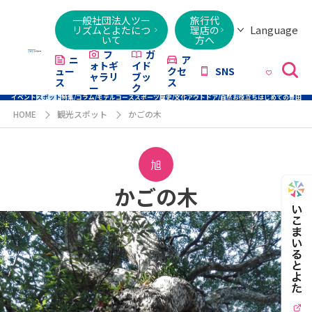
一般社団法人ツー
旅行代
Language
リズムとよたにつ
理店の
いて
方へ
日本語
English
繁體字
简体字
한국어
ไทย
ქართული
Italiano
Tiếng
フ
ガ
ニ
ア
ォトギ
イド
ュー
クセ
SNS
Việt
ャラリ
ブッ
ス
ス
ー
ク
イベント
スポット
特集/コラム/モデルコース
スポーツ
歴史/文化
アウトドア/自然
お役立ち
はじめての豊田
HOME
観光スポット
かごの木
旭
かごの木