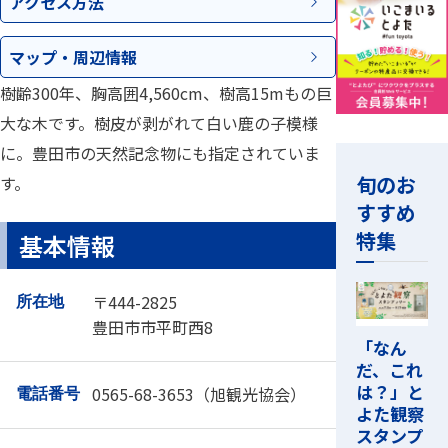
アクセス
方法
マップ・
周辺情報
樹齢300年、胸高囲4,560cm、樹高15mもの巨
大な木です。樹皮が剥がれて白い鹿の子模様
に。豊田市の天然記念物にも指定されていま
旬のお
す。
すすめ
特集
基本情報
〒444-2825
所在地
豊田市市平町西8
「なん
だ、これ
は？」と
0565-68-3653（旭観光協会）
電話番号
よた観察
スタンプ