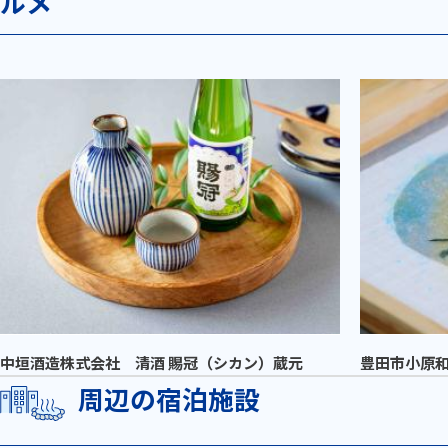
ルメ
中垣酒造株式会社 清酒 賜冠（シカン）蔵元
豊田市小原
周辺の宿泊施設