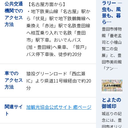
ラリー ―
【名古屋方面から】
公共交通
虫も、風
・地下鉄東山線「名古屋」駅か
機関での
景も、暮
ら「伏見」駅で地下鉄鶴舞線へ
アクセス
ら…
方法
乗換え「赤池」駅で名鉄豊田線
豊田市博物
へ相互乗り入れで名鉄「豊田
館「養老孟
市」駅下車。おいでんバス
司と小檜山
(旭・豊田線)へ乗車、「笹戸」
賢二の虫
バス停下車後、徒歩約20分
展」と、豊
田市美術館
「アン…
猿投グリーンロード「西広瀬
車での
IC」より県道11号線経由で約20
アクセス
分
方法
とよたの
御城印
旭観光協会公式サイト 癒ページ
関連サイ
城巡りの記
ト
念には、豊
田市オリジ