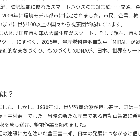
地消、環境性能に優れたスマートハウスの実証実験……交通、
2009年に環境モデル都市に指定されました。市民、企業、教
までに世界100以上の国々から視察団が訪れています。
、この地で国産自動車の大量生産がスタート。そして現在、自動
ー」にすべく、2015年、量産燃料電池自動車「MIRAI」が
先進的なまちづくり、ものづくりのDNAが、日本、世界をリー
は？
した。しかし、1930年頃、世界恐慌の波が押し寄せ、町は一
長・中村寿一でした。当時の新たな産業である自動車製造に希
買収を成し遂げ、整地作業を始めました。
場の建設に力を注いだ豊田喜一郎。日本の発展につながると信