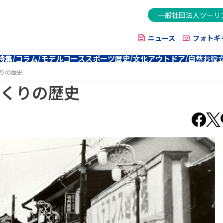
一般社団法人ツーリ
ニュース
フォトギ
特集/コラム/モデルコース
スポーツ
歴史/文化
アウトドア/自然
お役
りの歴史
くりの歴史