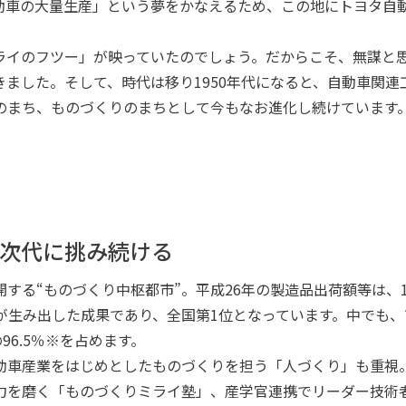
動車の大量生産」という夢をかなえるため、この地にトヨタ自
ライのフツー」が映っていたのでしょう。だからこそ、無謀と
ました。そして、時代は移り1950年代になると、自動車関連
のまち、ものづくりのまちとして今もなお進化し続けています
次代に挑み続ける
する“ものづくり中枢都市”。平成26年の製造品出荷額等は、1
6人※が生み出した成果であり、全国第1位となっています。中でも、
6.5％※を占めます。
自動車産業をはじめとしたものづくりを担う「人づくり」も重視
力を磨く「ものづくりミライ塾」、産学官連携でリーダー技術