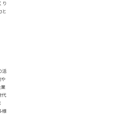
くり
力と
の活
地や
企業
世代
ま
多様