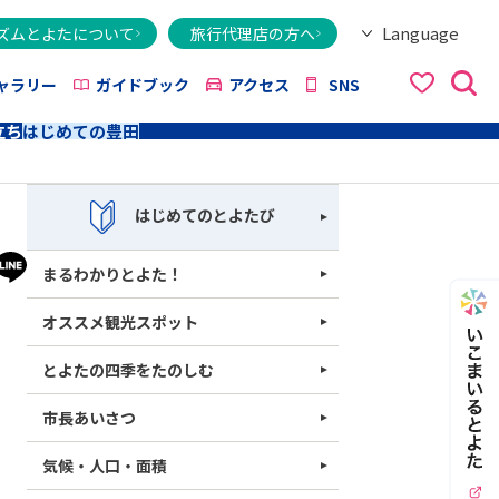
Language
ズムとよたについて
旅行代理店の方へ
日本語
English
繁體字
简体字
한국어
ไทย
ქართული
Italiano
Tiếng Việt
ャラリー
ガイドブック
アクセス
SNS
立ち
はじめての豊田
はじめてのとよたび
まるわかりとよた！
オススメ観光スポット
とよたの四季をたのしむ
市長あいさつ
気候・人口・面積