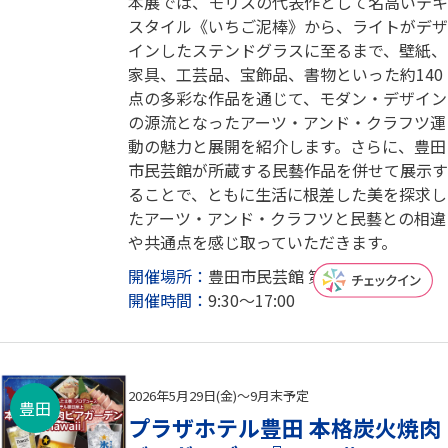
本展では、モリスの代表作として名高いテキ
スタイル《いちご泥棒》から、ライトがデザ
インしたステンドグラスに至るまで、壁紙、
家具、工芸品、宝飾品、書物といった約140
点の多彩な作品を通じて、モダン・デザイン
の源流となったアーツ・アンド・クラフツ運
動の魅力と展開を紹介します。さらに、豊田
市民芸館が所蔵する民藝作品を併せて展示す
ることで、ともに生活に根差した美を探求し
たアーツ・アンド・クラフツと民藝との相違
や共通点を感じ取っていただきます。
開催場所：
豊田市民芸館 第1・2民芸館
開催時間：
9:30～17:00
2026年5月29日(金)～9月末予定
豊田
プラザホテル豊田 本格炭火焼肉