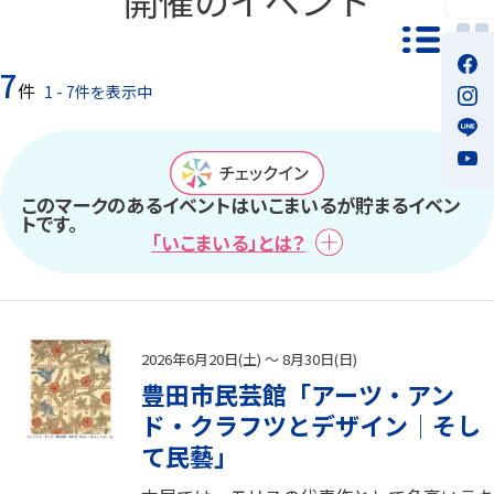
一覧モ
7
件
1 - 7件を表示中
このマークのあるイベントはいこまいるが貯まるイベン
トです。
「いこまいる」とは？
2026年6月20日(土) ～ 8月30日(日)
豊田市民芸館「アーツ・アン
ド・クラフツとデザイン│そし
て民藝」