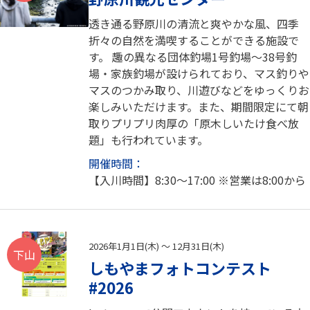
透き通る野原川の清流と爽やかな風、四季
折々の自然を満喫することができる施設で
す。 趣の異なる団体釣場1号釣場～38号釣
場・家族釣場が設けられており、マス釣りや
マスのつかみ取り、川遊びなどをゆっくりお
楽しみいただけます。また、期間限定にて朝
取りプリプリ肉厚の「原木しいたけ食べ放
題」も行われています。
開催時間：
【入川時間】8:30～17:00 ※営業は8:00から
2026年1月1日(木) ～ 12月31日(木)
下山
しもやまフォトコンテスト
#2026