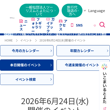
一般社団法人ツー
旅行代
Language
リズムとよたにつ
理店の
いて
方へ
日本語
English
繁體字
简体字
한국어
ไทย
ქართული
Italiano
Tiếng
フ
ガ
ニ
ア
ォトギ
イド
ュー
クセ
SNS
Việt
ャラリ
ブッ
ス
ス
ー
ク
イベント
スポット
特集/コラム/モデルコース
スポーツ
歴史/文化
アウトドア/自然
お役立ち
はじめての豊田
HOME
イベント
2026年6月24日(水)開催のイベント
今月のカレンダー
年間カレンダー
本日開催のイベント
今週末開催のイベント
イベント検索
2026年6月24日(水)
開催のイベント