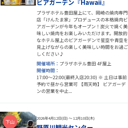
ビアガーデン『Hawaii』
プラザホテル豊田屋上にて、岡崎の焼肉専門
店「けんたま家」プロデュースの本格焼肉ビ
アガーデンが今年もオープン！炭火で焼く美
味しい焼肉をお楽しみいただけます。開放的
なホテル屋上のビアガーデンで星空や青空を
見上げながらの楽しく美味しい時間をお過ご
しください♪
開催場所：
プラザホテル豊田 4F屋上
開催時間：
17:00～22:00(最終入店20:30) ※ 土日は事前
予約で昼から営業可 【雨天時】 ビアガーデ
ンの営業を中止...
2026年4月12日(日) ～ 12月10日(木)
下山
野原川観光センター