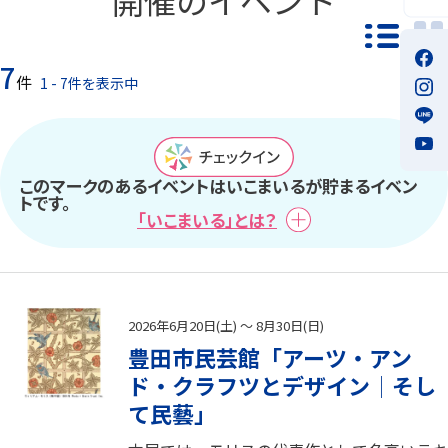
一覧モ
7
件
1 - 7件を表示中
このマークのあるイベントはいこまいるが貯まるイベン
トです。
「いこまいる」とは？
2026年6月20日(土) ～ 8月30日(日)
豊田市民芸館「アーツ・アン
ド・クラフツとデザイン│そし
て民藝」