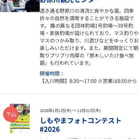
透き通る野原川の清流と爽やかな風、四季
折々の自然を満喫することができる施設で
す。 趣の異なる団体釣場1号釣場～38号釣
場・家族釣場が設けられており、マス釣りや
マスのつかみ取り、川遊びなどをゆっくりお
楽しみいただけます。また、期間限定にて朝
取りプリプリ肉厚の「原木しいたけ食べ放
題」も行われています。
開催時間：
【入川時間】8:30～17:00 ※営業は8:00から
2026年1月1日(木) ～ 12月31日(木)
下山
しもやまフォトコンテスト
#2026