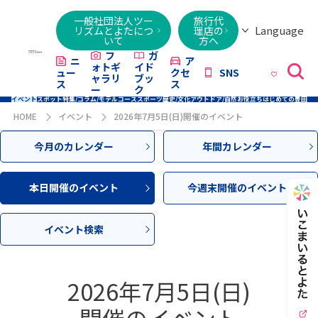
一般社団法人ツー
旅行代
Language
リズムとよたにつ
理店の
いて
方へ
日本語
English
繁體字
简体字
한국어
ไทย
ქართული
Italiano
Tiếng
フ
ガ
ニ
ア
ォトギ
イド
ュー
クセ
SNS
Việt
ャラリ
ブッ
ス
ス
ー
ク
イベント
スポット
特集/コラム/モデルコース
スポーツ
歴史/文化
アウトドア/自然
お役立ち
はじめての豊田
HOME
イベント
2026年7月5日(日)開催のイベント
今月のカレンダー
年間カレンダー
本日開催のイベント
今週末開催のイベント
イベント検索
2026年7月5日(日)
開催のイベント