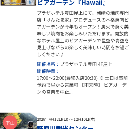
ビアガーデン『Hawaii』
プラザホテル豊田屋上にて、岡崎の焼肉専門
店「けんたま家」プロデュースの本格焼肉ビ
アガーデンが今年もオープン！炭火で焼く美
味しい焼肉をお楽しみいただけます。開放的
なホテル屋上のビアガーデンで星空や青空を
見上げながらの楽しく美味しい時間をお過ご
しください♪
開催場所：
プラザホテル豊田 4F屋上
開催時間：
17:00～22:00(最終入店20:30) ※ 土日は事前
予約で昼から営業可 【雨天時】 ビアガーデ
ンの営業を中止...
2026年4月12日(日) ～ 12月10日(木)
下山
野原川観光センター