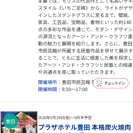
本展では、モリスの代表作として名高いテキ
スタイル《いちご泥棒》から、ライトがデザ
インしたステンドグラスに至るまで、壁紙、
家具、工芸品、宝飾品、書物といった約140
点の多彩な作品を通じて、モダン・デザイン
の源流となったアーツ・アンド・クラフツ運
動の魅力と展開を紹介します。さらに、豊田
市民芸館が所蔵する民藝作品を併せて展示す
ることで、ともに生活に根差した美を探求し
たアーツ・アンド・クラフツと民藝との相違
や共通点を感じ取っていただきます。
開催場所：
豊田市民芸館 第1・2民芸館
開催時間：
9:30～17:00
2026年5月29日(金)～9月末予定
豊田
プラザホテル豊田 本格炭火焼肉