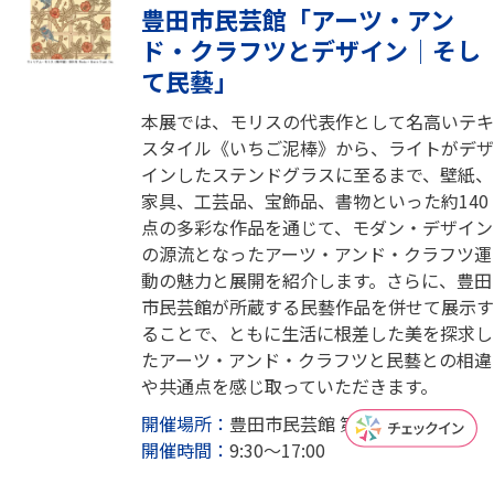
豊田市民芸館「アーツ・アン
ド・クラフツとデザイン│そし
て民藝」
本展では、モリスの代表作として名高いテキ
スタイル《いちご泥棒》から、ライトがデザ
インしたステンドグラスに至るまで、壁紙、
家具、工芸品、宝飾品、書物といった約140
点の多彩な作品を通じて、モダン・デザイン
の源流となったアーツ・アンド・クラフツ運
動の魅力と展開を紹介します。さらに、豊田
市民芸館が所蔵する民藝作品を併せて展示す
ることで、ともに生活に根差した美を探求し
たアーツ・アンド・クラフツと民藝との相違
や共通点を感じ取っていただきます。
開催場所：
豊田市民芸館 第1・2民芸館
開催時間：
9:30～17:00