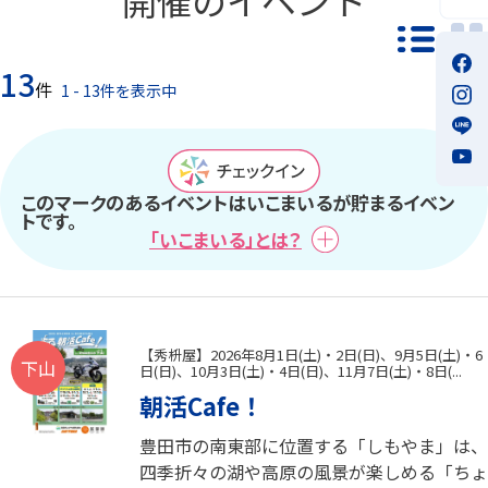
一覧モ
13
件
1 - 13件を表示中
このマークのあるイベントはいこまいるが貯まるイベン
トです。
「いこまいる」とは？
【秀枡屋】2026年8月1日(土)・2日(日)、9月5日(土)・6
下山
日(日)、10月3日(土)・4日(日)、11月7日(土)・8日(...
朝活Cafe！
豊田市の南東部に位置する「しもやま」は、
四季折々の湖や高原の風景が楽しめる「ちょ