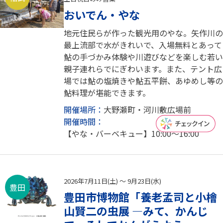
おいでん・やな
地元住民らが作った観光用のやな。矢作川の
最上流部で水がきれいで、入場無料とあって
鮎の手づかみ体験や川遊びなどを楽しむ若い
親子連れらでにぎわいます。また、テント広
場では鮎の塩焼きや鮎五平餅、あゆめし等の
鮎料理が堪能できます。
開催場所：
大野瀬町・河川敷広場前
開催時間：
【やな・バーベキュー】10:00～16:00
2026年7月11日(土) ～ 9月23日(水)
豊田
豊田市博物館「養老孟司と小檜
山賢二の虫展 ―みて、かんじ