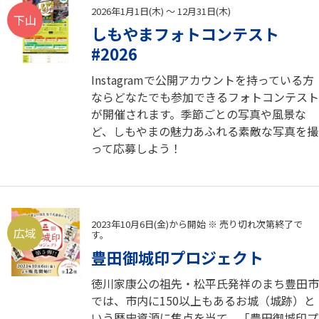
2026年1月1日(木) ～ 12月31日(木)
下山
しもやまフォトコンテスト
#2026
Instagramで公開アカウントを持っている方
ならどなたでも参加できるフォトコンテスト
が開催されます。季節ごとの写真や風景な
ど、しもやまの魅力あふれる素敵な写真を撮
って応募しよう！
2023年10月6日(金)から開始 ※ 売り切れ次第終了で
広域
す。
豊田御城印プロジェクト
徳川家康公の祖先・松平氏発祥のまち豊田市
では、市内に150以上もあるお城（城跡）と
いう歴史資源に焦点を当て、「豊田御城印プ