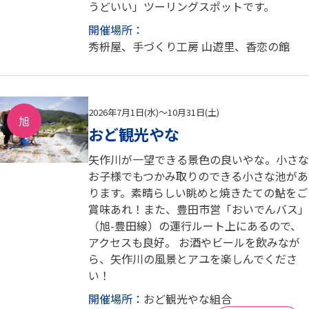
うどいい」ツーリングスポットです。
開催場所：
秀枡屋、手づくり工房 山遊里、香恋の館
2026年7月1日(水)～10月31日(土)
旭
おど観光やな
矢作川が一望できる景色の良いやな。小さな
お子様でもつかみ取りのできる小さな池があ
ります。素晴らしい眺めと焼きたての鮎をご
賞味あれ！また、豊田市営「おいでんバス」
（旭-豊田線）の運行ルート上にあるので、
アクセスも良好。 お酒やビールを飲みなが
ら、矢作川の風景とアユを楽しんでくださ
い！
開催場所：
おど観光やな組合