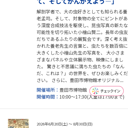
て、そしてかんがえよう―」
解剖学者で、大の虫好きとしても知られる養
老孟司。そして、対象物の全てにピントがあ
う深度合成技法を駆使し、昆虫写真の新たな
可能性を切り拓いた小檜山賢二。長年の虫友
だちであるふたりの展覧会です。深く考え抜
かれた養老先生の言葉と、虫たちを数百倍に
大きくした小檜山先生の写真を、 大小さま
ざまなパネルや立体展示物、映像にしまし
た。 驚きと不思議に満ちた虫たちの「なん
だ、これは？」の世界を、ぜひお楽しみくだ
さい。 さらに、豊田市博物館オリジナル...
開催場所：
豊田市博物館 展示室1・2
開催時間：
10:00～17:30(入室は17:00まで)
2026年6月20日(土) ～ 8月30日(日)