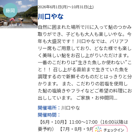
2026年6月1日(月)～10月31日(土)
藤岡
川口やな
自然に囲まれた場所で川に入って鮎のつかみ
取りができ、子どもも大人も楽しいやな。今
年も大盛況です！ 川口やなでは、バリアフ
リー席もご用意しており、どなた様でも楽し
く美味しい鮎をお召し上がりいただけます。
一番のこだわりは“生きた魚しか使わない”こ
と！！ 召し上がる直前まで生きていた魚を
調理するので新鮮そのものだとはっきりと分
かります。 また、こだわりの岩塩を使用し
た鮎の塩焼きやフライなどご希望の料理にお
出ししています。 ご家族・お仲間同...
開催場所：
川口やな
開催時間：
【6月・10月】11:00～17:00（16:00以降は
要予約） 【7月・8月・9月】10:30～