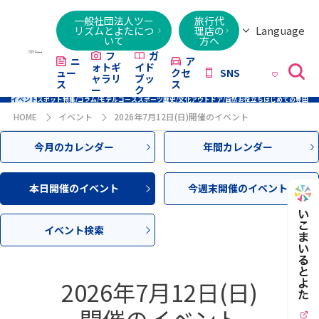
一般社団法人ツー
旅行代
Language
リズムとよたにつ
理店の
いて
方へ
日本語
English
繁體字
简体字
한국어
ไทย
ქართული
Italiano
Tiếng
フ
ガ
ニ
ア
ォトギ
イド
ュー
クセ
SNS
Việt
ャラリ
ブッ
ス
ス
ー
ク
イベント
スポット
特集/コラム/モデルコース
スポーツ
歴史/文化
アウトドア/自然
お役立ち
はじめての豊田
HOME
イベント
2026年7月12日(日)開催のイベント
今月のカレンダー
年間カレンダー
本日開催のイベント
今週末開催のイベント
イベント検索
2026年7月12日(日)
開催のイベント