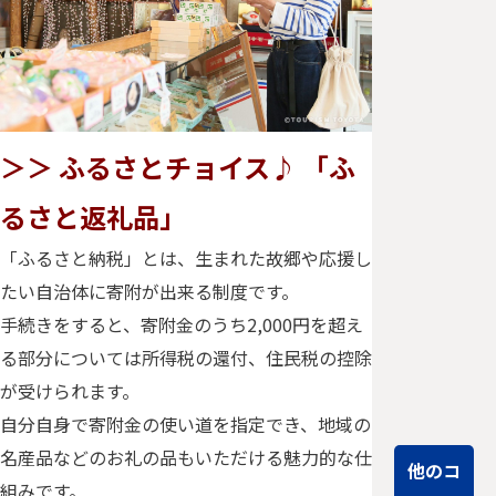
ショ…
豊田歴史
旅 御城
印集
め！！＜
＞＞ ふるさとチョイス♪ 「ふ
足助・
旭・稲武
るさと返礼品」
地区編＞
御城印も！
「ふるさと納税」とは、生まれた故郷や応援し
グルメも！
たい自治体に寄附が出来る制度です。
めいっぱい
手続きをすると、寄附金のうち2,000円を超え
堪能できる
大満足プラ
る部分については所得税の還付、住民税の控除
ンです。 豊
が受けられます。
田…
自分自身で寄附金の使い道を指定でき、地域の
名産品などのお礼の品もいただける魅力的な仕
他のコ
組みです。