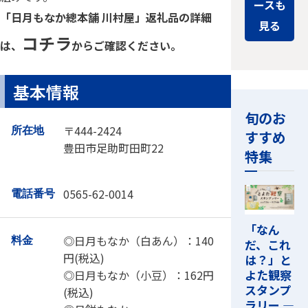
ースも
「日月もなか總本舗 川村屋」返礼品の詳細
見る
コチラ
は、
からご確認ください。
基本情報
旬のお
〒444-2424
所在地
すすめ
豊田市足助町田町22
特集
0565-62-0014
電話番号
「なん
◎日月もなか（白あん）：140
料金
だ、これ
円(税込)
は？」と
よた観察
◎日月もなか（小豆）：162円
スタンプ
(税込)
ラリー ―