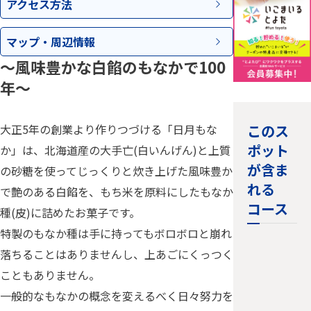
アクセス
方法
マップ・
周辺情報
～風味豊かな白餡のもなかで100
年～
このス
大正5年の創業より作りつづける「日月もな
ポット
か」は、北海道産の大手亡(白いんげん)と上質
が含ま
の砂糖を使ってじっくりと炊き上げた風味豊か
れる
で艶のある白餡を、もち米を原料にしたもなか
コース
種(皮)に詰めたお菓子です。
特製のもなか種は手に持ってもボロボロと崩れ
落ちることはありませんし、上あごにくっつく
こともありません。
＜足助エ
一般的なもなかの概念を変えるべく日々努力を
リア＞紅