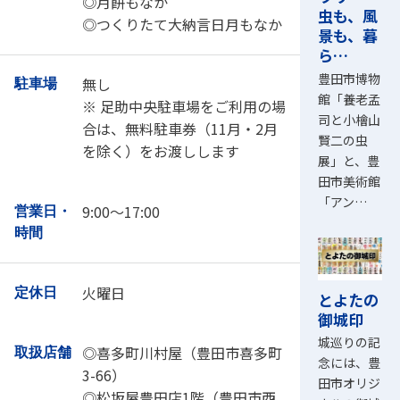
◎月餅もなか
虫も、風
◎つくりたて大納言日月もなか
景も、暮
ら…
豊田市博物
無し
駐車場
館「養老孟
※ 足助中央駐車場をご利用の場
司と小檜山
合は、無料駐車券（11月・2月
賢二の虫
を除く）をお渡しします
展」と、豊
田市美術館
「アン…
9:00～17:00
営業日・
時間
火曜日
定休日
とよたの
御城印
城巡りの記
◎喜多町川村屋（豊田市喜多町
取扱店舗
念には、豊
3-66）
田市オリジ
◎松坂屋豊田店1階（豊田市西