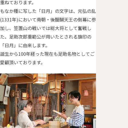
葉の名所
重ねております。
と情緒あ
もなか種に写した「日月」の文字は、元弘の乱
る町並み
(1331年)において南朝・後醍醐天王の倒幕に参
をぶらり
旅
加し、笠置山の戦いでは総大将として奮戦し
足助エリア
た、足助次郎重範公が用いたとされる旗印の
といえば、
「日月」に由来します。
香嵐渓の紅
誕生から100年経った現在も足助名物としてご
葉が有名で
すが、それ
愛顧頂いております。
だけではな
いん…
足助の古
い町並み
をゆった
りおさん
ぽプラン
交通安全や