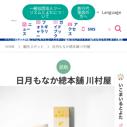
一般社団法人ツー
旅行代
Language
リズムとよたにつ
理店の
いて
方へ
日本語
English
繁體字
简体字
한국어
ไทย
ქართული
Italiano
Tiếng
フ
ガ
ニ
ア
ォトギ
イド
ュー
クセ
SNS
Việt
ャラリ
ブッ
ス
ス
ー
ク
イベント
スポット
特集/コラム/モデルコース
スポーツ
歴史/文化
アウトドア/自然
お役立ち
はじめての豊田
HOME
観光スポット
日月もなか總本舗 川村屋
足助
日月もなか總本舗 川村屋