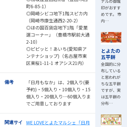
ナルの御城
町6-85-1）
印がおすす
◎岡崎シビコ地下1階スピカ内
めです。 市
（岡崎市康生通西2-20-2）
内…
◎ほの国百貨店地下1階「愛菓
選コーナー」（豊橋市駅前大通
2-10）
◎ピピッと！あいち(愛知県ア
とよたの
ンテナショップ)（名古屋市東
五平餅
区東桜1-11-1 オアシス21内）
全国的に分
布している
と思われが
「日月もなか」は、2個入り(要
備考
ちな五平餅
予約)・5個入り・10個入り・15
ですが、実
個入り・20個入り…60個入りま
は五平餅の
でご用意しております
分布…
WE LOVEとよたマルシェ「日月
関連サイ