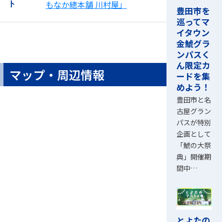
もなか總本舗 川村屋」
ト
豊田市を
巡ってマ
イタウン
金鯱グラ
ンパスく
ん限定カ
マップ・周辺情報
ードを集
めよう！
豊田市と名
古屋グラン
パスが特別
企画として
「鯱の大祭
典」開催期
間中…
とよたの