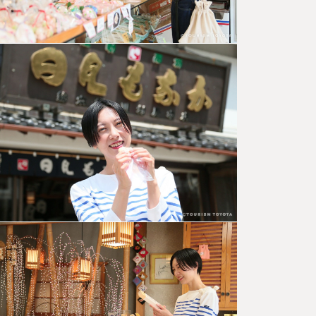
病気平癒、
安産の神様
としても信
仰されてい
る「足助八
幡宮…
夏の風情
をたっぷ
り！浴衣
で町歩き
コース
足助の町並
みは、古く
からの家の
佇まいが残
る人気の散
策エリア。