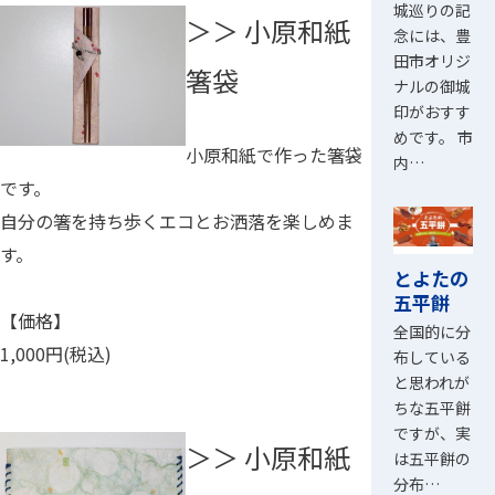
城巡りの記
＞＞ 小原和紙
念には、豊
田市オリジ
箸袋
ナルの御城
印がおすす
めです。 市
小原和紙で作った箸袋
内…
です。
自分の箸を持ち歩くエコとお洒落を楽しめま
す。
とよたの
五平餅
【価格】
全国的に分
1,000円(税込)
布している
と思われが
ちな五平餅
ですが、実
＞＞ 小原和紙
は五平餅の
分布…