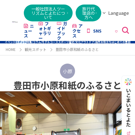
一般社団法人ツー
旅行代
Language
リズムとよたにつ
理店の
いて
方へ
日本語
English
繁體字
简体字
한국어
ไทย
ქართული
Italiano
Tiếng
フ
ガ
ニ
ア
ォトギ
イド
ュー
クセ
SNS
Việt
ャラリ
ブッ
ス
ス
ー
ク
イベント
スポット
特集/コラム/モデルコース
スポーツ
歴史/文化
アウトドア/自然
お役立ち
はじめての豊田
HOME
観光スポット
豊田市小原和紙のふるさと
小原
豊田市小原和紙のふるさと