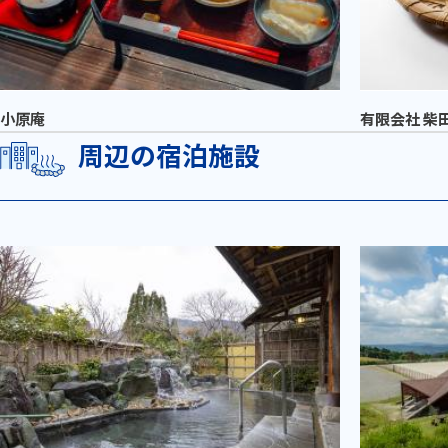
小原庵
有限会社 柴
周辺の宿泊施設