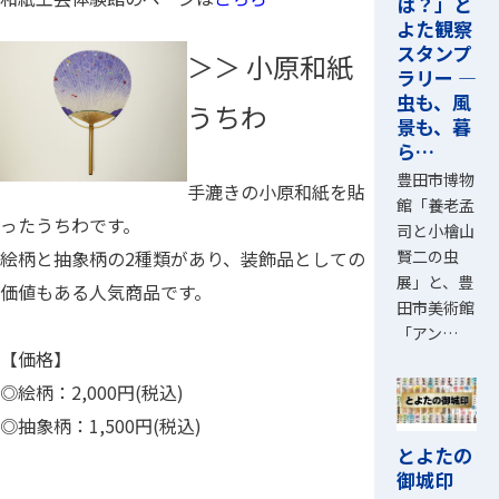
は？」と
よた観察
スタンプ
＞＞ 小原和紙
ラリー ―
虫も、風
うちわ
景も、暮
ら…
豊田市博物
手漉きの小原和紙を貼
館「養老孟
ったうちわです。
司と小檜山
賢二の虫
絵柄と抽象柄の2種類があり、装飾品としての
展」と、豊
価値もある人気商品です。
田市美術館
「アン…
【価格】
◎絵柄：2,000円(税込)
◎抽象柄：1,500円(税込)
とよたの
御城印