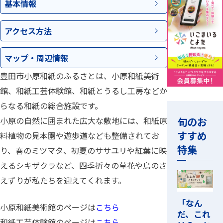
基本情報
アクセス
方法
マップ・
周辺情報
豊田市小原和紙のふるさとは、小原和紙美術
館、和紙工芸体験館、和紙とうるし工房などか
らなる和紙の総合施設です。
旬のお
小原の自然に囲まれた広大な敷地には、和紙原
すすめ
料植物の見本園や遊歩道なども整備されてお
特集
り、春のミツマタ、初夏のササユリや紅葉に映
えるシキザクラなど、四季折々の草花や鳥のさ
えずりが私たちを迎えてくれます。
「なん
小原和紙美術館のページは
こちら
だ、これ
和紙工芸体験館のページは
こちら