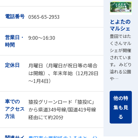
0565-65-2953
電話番号
とよたの
マルシェ
豊田ではた
9:00～16:30
営業日・
くさんマル
時間
シェが開催
されていま
す。 みどり
月曜日（月曜日が祝日等の場合
定休日
溢れる公園
は開館）、年末年始（12月28日
や…
～1月4日）
他の特
猿投グリーンロード「猿投IC」
車での
集も見
から県道349号線/国道419号線
アクセス
る
経由にて約20分
方法
豊田市小原和紙のふるさと 公
関連サイ