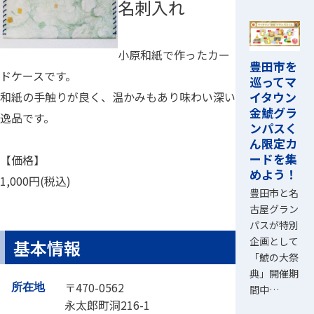
名刺入れ
小原和紙で作ったカー
豊田市を
ドケースです。
巡ってマ
イタウン
和紙の手触りが良く、温かみもあり味わい深い
金鯱グラ
逸品です。
ンパスく
ん限定カ
ードを集
【価格】
めよう！
1,000円(税込)
豊田市と名
古屋グラン
パスが特別
企画として
基本情報
「鯱の大祭
典」開催期
〒470-0562
所在地
間中…
永太郎町洞216-1