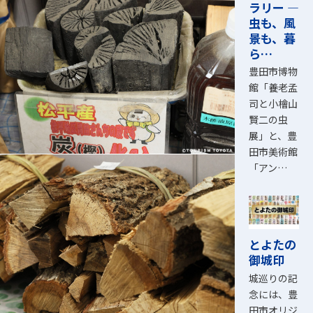
ラリー ―
虫も、風
景も、暮
ら…
豊田市博物
館「養老孟
司と小檜山
賢二の虫
展」と、豊
田市美術館
「アン…
とよたの
御城印
城巡りの記
念には、豊
田市オリジ