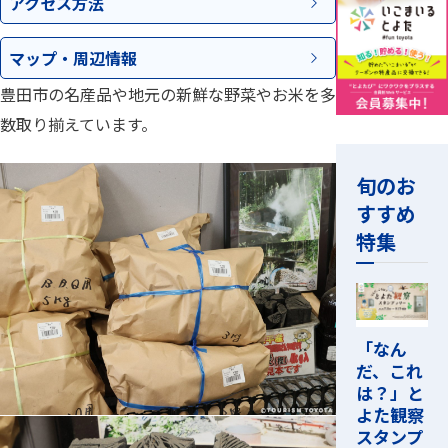
アクセス
方法
マップ・
周辺情報
豊田市の名産品や地元の新鮮な野菜やお米を多
数取り揃えています。
旬のお
すすめ
特集
「なん
だ、これ
は？」と
よた観察
スタンプ