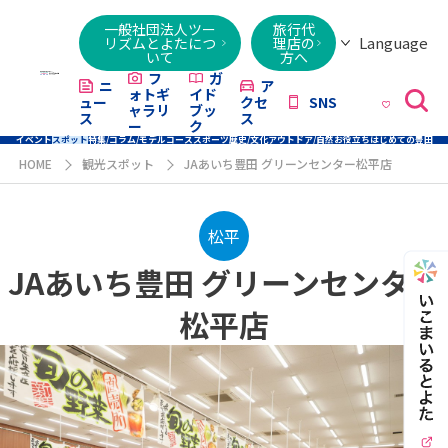
一般社団法人ツー
旅行代
Language
リズムとよたにつ
理店の
いて
方へ
日本語
English
繁體字
简体字
한국어
ไทย
ქართული
Italiano
Tiếng
フ
ガ
ニ
ア
ォトギ
イド
ュー
クセ
SNS
Việt
ャラリ
ブッ
ス
ス
ー
ク
イベント
スポット
特集/コラム/モデルコース
スポーツ
歴史/文化
アウトドア/自然
お役立ち
はじめての豊田
HOME
観光スポット
JAあいち豊田 グリーンセンター松平店
松平
JAあいち豊田 グリーンセンター
松平店