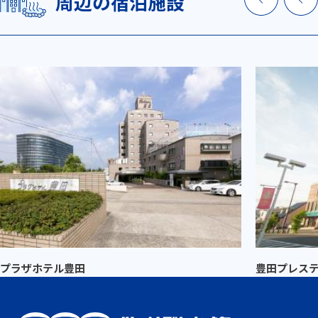
周辺の宿泊施設
プラザホテル豊田
豊田プレス