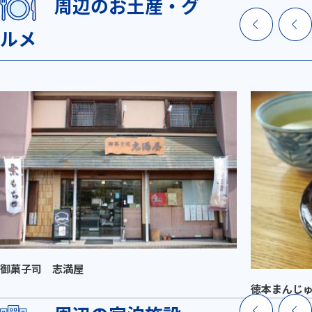
周辺のお土産・グ
ルメ
御菓子司 志満屋
徳本まんじ