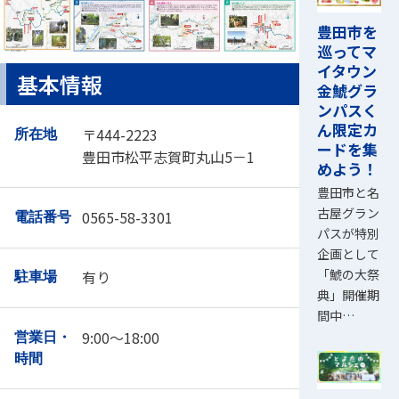
豊田市を
巡ってマ
イタウン
基本情報
金鯱グラ
ンパスく
ん限定カ
〒444-2223
所在地
ードを集
豊田市松平志賀町丸山5－1
めよう！
豊田市と名
古屋グラン
0565-58-3301
電話番号
パスが特別
企画として
「鯱の大祭
有り
駐車場
典」開催期
間中…
9:00～18:00
営業日・
時間