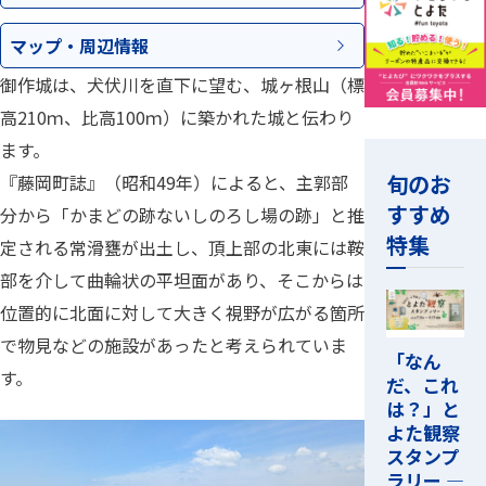
マップ・
周辺情報
御作城は、犬伏川を直下に望む、城ヶ根山（標
高210ｍ、比高100ｍ）に築かれた城と伝わり
ます。
旬のお
『藤岡町誌』（昭和49年）によると、主郭部
すすめ
分から「かまどの跡ないしのろし場の跡」と推
特集
定される常滑甕が出土し、頂上部の北東には鞍
部を介して曲輪状の平坦面があり、そこからは
位置的に北面に対して大きく視野が広がる箇所
で物見などの施設があったと考えられていま
「なん
す。
だ、これ
は？」と
よた観察
スタンプ
ラリー ―