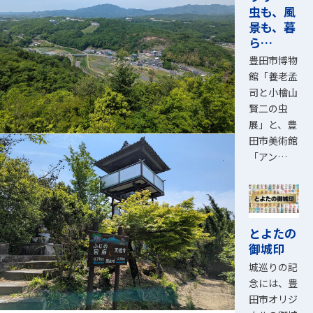
虫も、風
景も、暮
ら…
豊田市博物
館「養老孟
司と小檜山
賢二の虫
展」と、豊
田市美術館
「アン…
とよたの
御城印
城巡りの記
念には、豊
田市オリジ