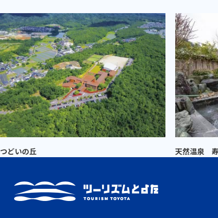
つどいの丘
天然温泉 