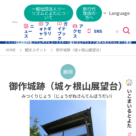
一般社団法人ツー
旅行代
Language
リズムとよたにつ
理店の
いて
方へ
日本語
English
繁體字
简体字
한국어
ไทย
ქართული
Italiano
Tiếng
フ
ガ
ニ
ア
ォトギ
イド
ュー
クセ
SNS
Việt
ャラリ
ブッ
ス
ス
ー
ク
イベント
スポット
特集/コラム/モデルコース
スポーツ
歴史/文化
アウトドア/自然
お役立ち
はじめての豊田
HOME
観光スポット
御作城跡（城ヶ根山展望台）
藤岡
御作城跡（城ヶ根山展望台）
みつくりじょう（じょうがねさんてんぼうだい）