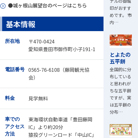
ナルの御城
●城ヶ根山展望台のページはこちら
印がおすす
めです。 市
基本情報
内…
〒470-0424
所在地
愛知県豊田市御作町小子191-1
とよたの
五平餅
0565-76-6108（藤岡観光協
全国的に分
電話番号
布している
会）
と思われが
ちな五平餅
ですが、実
見学無料
料金
は五平餅の
分布…
東海環状自動車道「豊田藤岡
車での
IC」より約20分
アクセス
猿投グリーンロード「中山IC」
方法