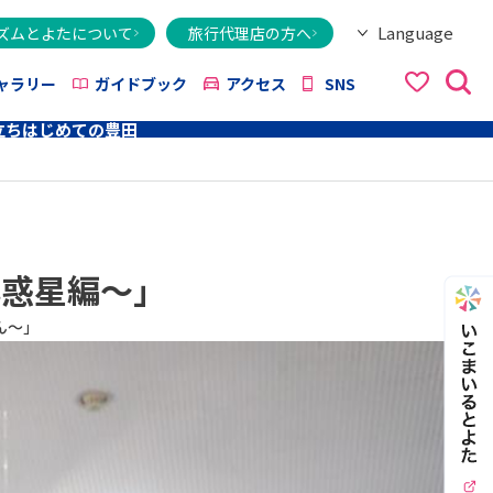
Language
ズムとよたについて
旅行代理店の方へ
日本語
English
繁體字
简体字
한국어
ไทย
ქართული
Italiano
Tiếng Việt
ャラリー
ガイドブック
アクセス
SNS
立ち
はじめての豊田
小惑星編～」
ん～」