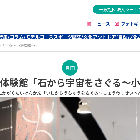
一般社団法人ツーリ
ニュース
フォトギ
特集/コラム/モデルコース
スポーツ
歴史/文化
アウトドア/自然
お役
をさぐる～小惑星編～」
豊田
体験館「石から宇宙をさぐる～
たかがくたいけんかん「いしからうちゅうをさぐる～しょうわくせいへ